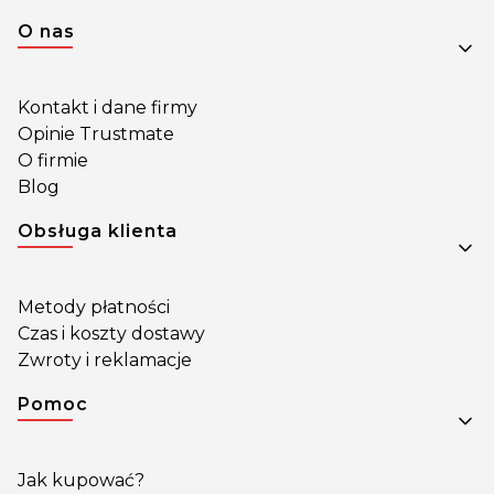
Linki w stopce
O nas
Kontakt i dane firmy
Opinie Trustmate
O firmie
Blog
Obsługa klienta
Metody płatności
Czas i koszty dostawy
Zwroty i reklamacje
Pomoc
Jak kupować?