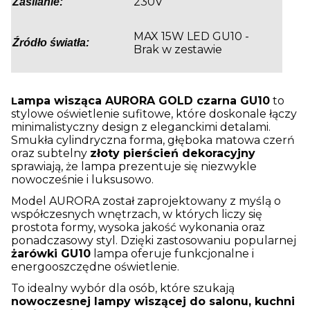
230V
Zasilanie:
MAX 15W LED GU10 -
Źródło światła:
Brak w zestawie
L
ampa wisząca AURORA GOLD czarna GU10
to
stylowe oświetlenie sufitowe, które doskonale łączy
minimalistyczny design z eleganckimi detalami.
Smukła cylindryczna forma, głęboka matowa czerń
oraz subtelny
złoty pierścień dekoracyjny
sprawiają, że lampa prezentuje się niezwykle
nowocześnie i luksusowo.
Model AURORA został zaprojektowany z myślą o
współczesnych wnętrzach, w których liczy się
prostota formy, wysoka jakość wykonania oraz
ponadczasowy styl. Dzięki zastosowaniu popularnej
żarówki GU10
lampa oferuje funkcjonalne i
energooszczędne oświetlenie.
To idealny wybór dla osób, które szukają
nowoczesnej lampy wiszącej do salonu, kuchni