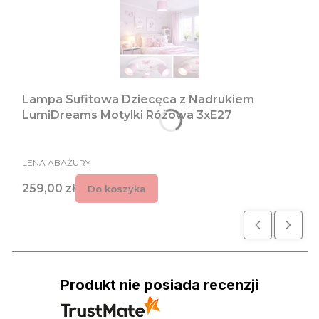
Lampa Sufitowa Dziecęca z Nadrukiem
LumiDreams Motylki Różowa 3xE27
PRODUCENT
LENA ABAŻURY
Cena
259,00 zł
Do koszyka
Produkt nie posiada recenzji