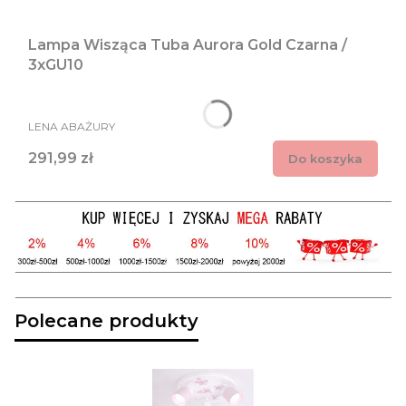
Lampa Wisząca Tuba Aurora Gold Czarna /
3xGU10
PRODUCENT
LENA ABAŻURY
Cena
291,99 zł
Do koszyka
Polecane produkty