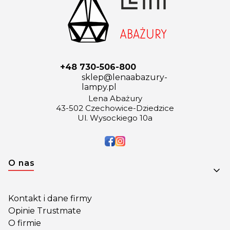
+48 730-506-800
sklep@lenaabazury-
lampy.pl
Lena Abażury
43-502 Czechowice-Dziedzice
Ul. Wysockiego 10a
Linki w stopce
O nas
Kontakt i dane firmy
Opinie Trustmate
O firmie