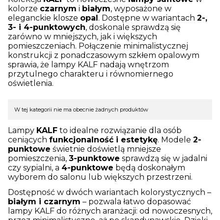
kolorze
czarnym
i
białym
, wyposażone w
eleganckie klosze
opal
. Dostępne w wariantach
2-,
3- i 4-punktowych
, doskonale sprawdzą się
zarówno w mniejszych, jak i większych
pomieszczeniach. Połączenie minimalistycznej
konstrukcji z ponadczasowym szkłem opalowym
sprawia, że lampy KALF nadają wnętrzom
przytulnego charakteru i równomiernego
oświetlenia.
Lista produktów
W tej kategorii nie ma obecnie żadnych produktów
Lampy
KALF
to idealne rozwiązanie dla osób
ceniących
funkcjonalność i estetykę
. Modele
2-
punktowe
świetnie doświetlą mniejsze
pomieszczenia,
3-punktowe
sprawdzą się w jadalni
czy sypialni, a
4-punktowe
będą doskonałym
wyborem do salonu lub większych przestrzeni.
Dostępność w dwóch wariantach kolorystycznych –
białym i czarnym
– pozwala łatwo dopasować
lampy KALF do różnych aranżacji: od nowoczesnych,