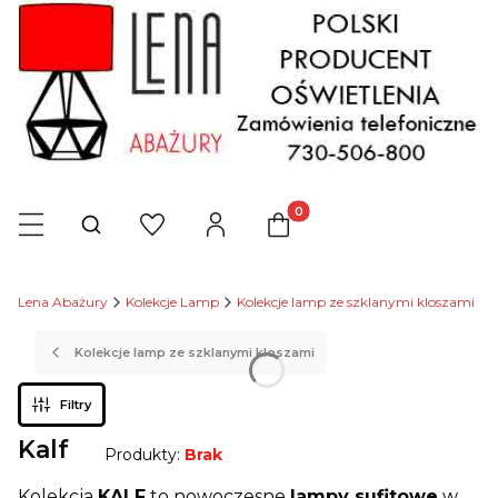
Produkty w koszyku: 0. Zob
Otwórz wyszukiwarkę
Lena Abażury
Kolekcje Lamp
Kolekcje lamp ze szklanymi kloszami
Kolekcje lamp ze szklanymi kloszami
Filtry
Kalf
Produkty:
Brak
Kolekcja
KALF
to nowoczesne
lampy sufitowe
w