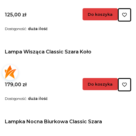
Cena
125,00 zł
Do koszyka
Dostępność:
duża ilość
Lampa Wisząca Classic Szara Koło
Cena
179,00 zł
Do koszyka
Dostępność:
duża ilość
Lampka Nocna Biurkowa Classic Szara