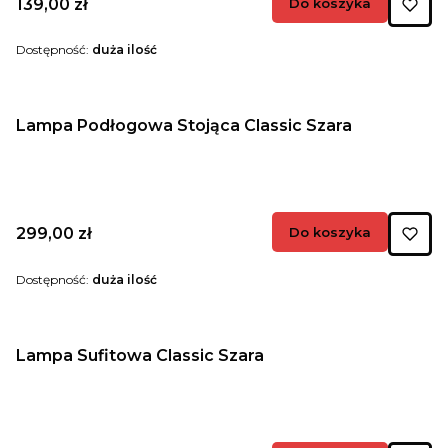
Cena
139,00 zł
Do koszyka
Dostępność:
duża ilość
Lampa Podłogowa Stojąca Classic Szara
Cena
299,00 zł
Do koszyka
Dostępność:
duża ilość
Lampa Sufitowa Classic Szara