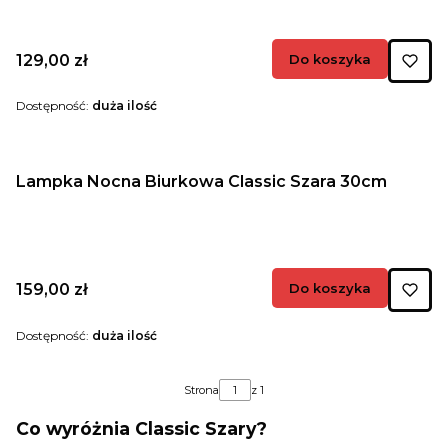
Cena
129,00 zł
Do koszyka
Dostępność:
duża ilość
Lampka Nocna Biurkowa Classic Szara 30cm
Cena
159,00 zł
Do koszyka
Dostępność:
duża ilość
Strona
z 1
Co wyróżnia Classic Szary?