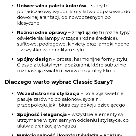
Uniwersalna paleta kolorów
– szary to
ponadczasowy wybór, który łatwo dopasować do
dowolnej aranżacji, od nowoczesnych po
klasyczne.
Różnorodne oprawy
– znajdują się tu różne typy
oświetlenia: lampy wiszące (różne średnice),
sufitowe, podłogowe, kinkiety oraz lampki nocne
– wszystko w jednolitym stylu.
Spójny design
– proste, harmonijne formy stylu
Classic z tekstylnymi abażurami, które subtelnie
rozpraszają światło i tworzą przytulny klimat.
Dlaczego warto wybrać Classic Szary?
Wszechstronna stylizacja
– kolekcja świetnie
pasuje zarówno do salonów, sypialni,
przedpokoju, jak i biura czy pokoju dziecięcego
Spójność i elegancja
– wszystkie elementy są
utrzymane w tym samym odcieniu i stylistyce, co
ułatwia aranżację wnętrza
Funkcjonalność i komfort światła
– abażury