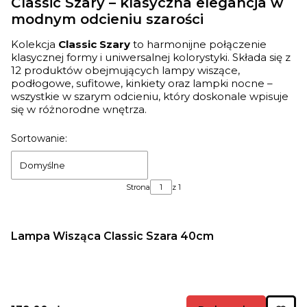
Classic Szary – klasyczna elegancja w
modnym odcieniu szarości
Kolekcja
Classic Szary
to harmonijne połączenie
klasycznej formy i uniwersalnej kolorystyki. Składa się z
12 produktów obejmujących lampy wiszące,
podłogowe, sufitowe, kinkiety oraz lampki nocne –
wszystkie w szarym odcieniu, który doskonale wpisuje
się w różnorodne wnętrza.
Lista produktów
Sortowanie:
Domyślne
Strona
z 1
Lampa Wisząca Classic Szara 40cm