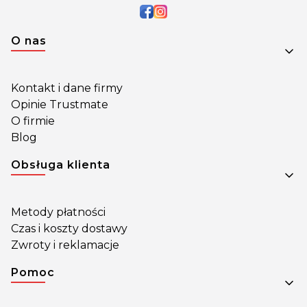
Linki w stopce
O nas
Kontakt i dane firmy
Opinie Trustmate
O firmie
Blog
Obsługa klienta
Metody płatności
Czas i koszty dostawy
Zwroty i reklamacje
Pomoc