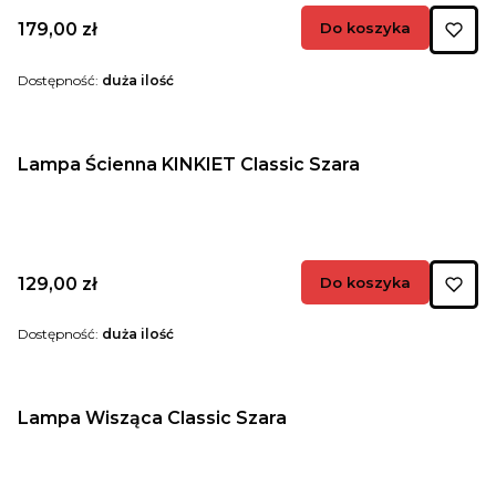
Cena
179,00 zł
Do koszyka
Dostępność:
duża ilość
Lampa Ścienna KINKIET Classic Szara
Cena
129,00 zł
Do koszyka
Dostępność:
duża ilość
Lampa Wisząca Classic Szara