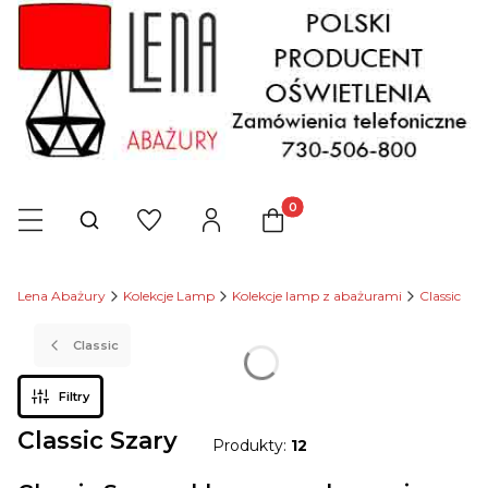
Produkty w koszyku: 0. Zob
Otwórz wyszukiwarkę
Lena Abażury
Kolekcje Lamp
Kolekcje lamp z abażurami
Classic
Classic
Filtry
Classic Szary
Produkty:
12