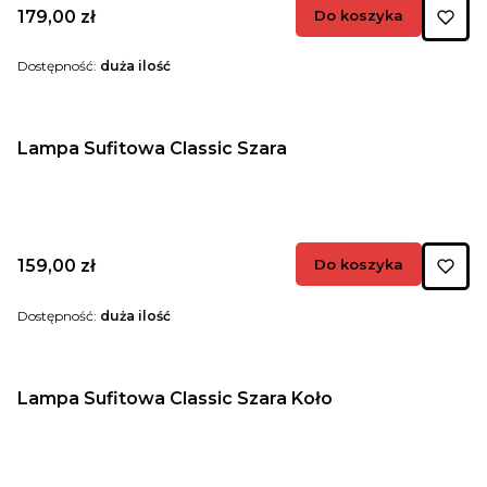
Cena
179,00 zł
Do koszyka
Dostępność:
duża ilość
Lampa Sufitowa Classic Szara
Cena
159,00 zł
Do koszyka
Dostępność:
duża ilość
Lampa Sufitowa Classic Szara Koło