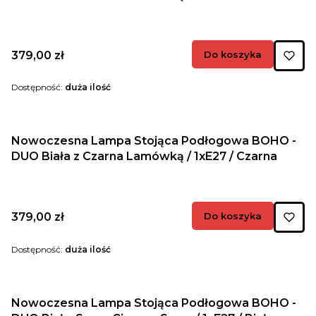
Cena
379,00 zł
Do koszyka
Dostępność:
duża ilość
Nowoczesna Lampa Stojąca Podłogowa BOHO -
DUO Biała z Czarna Lamówką / 1xE27 / Czarna
Cena
379,00 zł
Do koszyka
Dostępność:
duża ilość
Nowoczesna Lampa Stojąca Podłogowa BOHO -