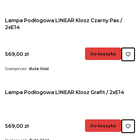
Lampa Podłogowa LINEAR Klosz Czarny Pas /
2xE14
Cena
569,00 zł
Do koszyka
Dostępność:
duża ilość
Lampa Podłogowa LINEAR Klosz Grafit / 2xE14
Cena
569,00 zł
Do koszyka