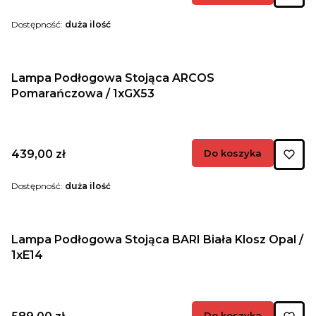
Dostępność:
duża ilość
Lampa Podłogowa Stojąca ARCOS
Pomarańczowa / 1xGX53
Cena
439,00 zł
Do koszyka
Dostępność:
duża ilość
Lampa Podłogowa Stojąca BARI Biała Klosz Opal /
1xE14
Cena
Do koszyka