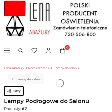
Produkty w koszyku: 0. Zob
Otwórz wyszukiwarkę
Lena Abażury
Pomieszczenie
Lampy do salonu
Lampy do salonu
Filtry
Lampy Podłogowe do Salonu
Produkty:
87