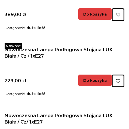
Cena
389,00 zł
Do koszyka
Dostępność:
duża ilość
Nowość
Nowoczesna Lampa Podłogowa Stojąca LUX
Biała / Cz / 1xE27
Cena
229,00 zł
Do koszyka
Dostępność:
duża ilość
Nowoczesna Lampa Podłogowa Stojąca LUX
Biała / Cz/ 1xE27