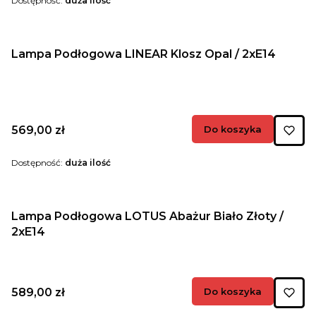
Dostępność:
duża ilość
Lampa Podłogowa LINEAR Klosz Opal / 2xE14
Cena
569,00 zł
Do koszyka
Dostępność:
duża ilość
Lampa Podłogowa LOTUS Abażur Biało Złoty /
2xE14
Cena
589,00 zł
Do koszyka