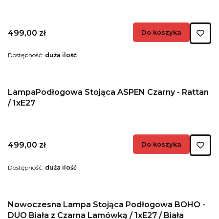
Cena
499,00 zł
Do koszyka
Dostępność:
duża ilość
LampaPodłogowa Stojąca ASPEN Czarny - Rattan
/ 1xE27
Cena
499,00 zł
Do koszyka
Dostępność:
duża ilość
Nowoczesna Lampa Stojąca Podłogowa BOHO -
DUO Biała z Czarna Lamówką / 1xE27 / Biała