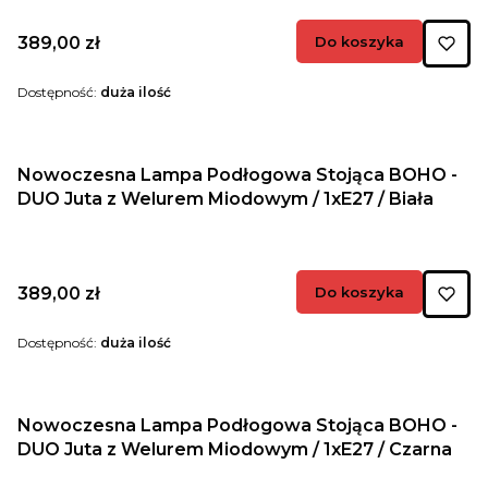
Cena
389,00 zł
Do koszyka
Dostępność:
duża ilość
Nowoczesna Lampa Podłogowa Stojąca BOHO -
DUO Juta z Welurem Miodowym / 1xE27 / Biała
Cena
389,00 zł
Do koszyka
Dostępność:
duża ilość
Nowoczesna Lampa Podłogowa Stojąca BOHO -
DUO Juta z Welurem Miodowym / 1xE27 / Czarna