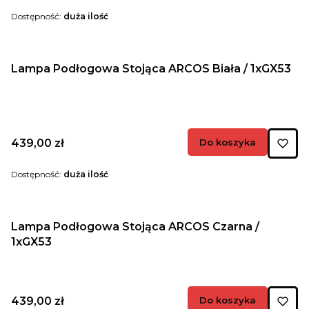
Dostępność:
duża ilość
Lampa Podłogowa Stojąca ARCOS Biała / 1xGX53
Cena
439,00 zł
Do koszyka
Dostępność:
duża ilość
Lampa Podłogowa Stojąca ARCOS Czarna /
1xGX53
Cena
439,00 zł
Do koszyka