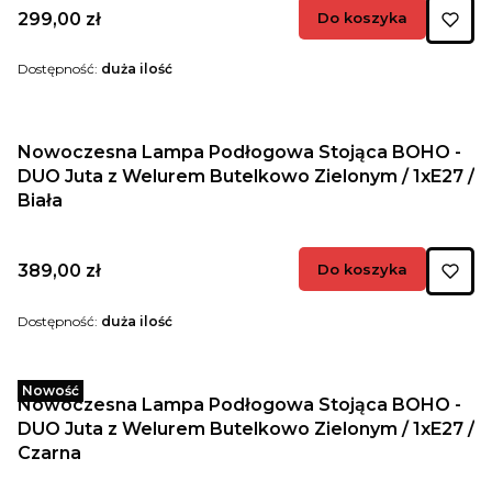
Cena
299,00 zł
Do koszyka
Dostępność:
duża ilość
Nowoczesna Lampa Podłogowa Stojąca BOHO -
DUO Juta z Welurem Butelkowo Zielonym / 1xE27 /
Biała
Cena
389,00 zł
Do koszyka
Dostępność:
duża ilość
Nowość
Nowoczesna Lampa Podłogowa Stojąca BOHO -
DUO Juta z Welurem Butelkowo Zielonym / 1xE27 /
Czarna