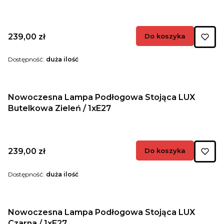
Cena
239,00 zł
Do koszyka
Dostępność:
duża ilość
Nowoczesna Lampa Podłogowa Stojąca LUX
Butelkowa Zieleń / 1xE27
Cena
239,00 zł
Do koszyka
Dostępność:
duża ilość
Nowoczesna Lampa Podłogowa Stojąca LUX
Czarna / 1xE27