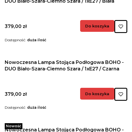
DUO Biało-Szara-Ciemno Szara / 1xE27 / Biała
Cena
379,00 zł
Do koszyka
Dostępność:
duża ilość
Nowoczesna Lampa Stojąca Podłogowa BOHO -
DUO Biało-Szara-Ciemno Szara / 1xE27 / Czarna
Cena
379,00 zł
Do koszyka
Dostępność:
duża ilość
Nowość
Nowoczesna Lampa Stojąca Podłogowa BOHO -