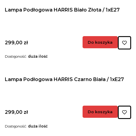
Lampa Podłogowa HARRIS Biało Złota / 1xE27
Cena
299,00 zł
Do koszyka
Dostępność:
duża ilość
Lampa Podłogowa HARRIS Czarno Biała / 1xE27
Cena
299,00 zł
Do koszyka
Dostępność:
duża ilość