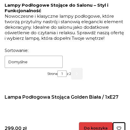
Lampy Podłogowe Stojące do Salonu – Styl i
Funkcjonalność
Nowoczesne i klasyczne lampy podłogowe, które
tworzą przytulny nastrój i stanowią elegancki element
dekoracyjny. Idealne do salonu jako dodatkowe
oświetlenie do czytania i relaksu. Sprawdź naszą ofertę
i wybierz lampę, która dopełni Twoje wnętrze!
Lista produktów
Sortowanie:
Domyślne
Strona
z 2
Następne produkty
Lampa Podłogowa Stojąca Golden Biała / 1xE27
Cena
299,00 zł
Do koszyka