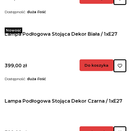
Dostępność:
duża ilość
Nowość
Lampa Podłogowa Stojąca Dekor Biała / 1xE27
Cena
399,00 zł
Do koszyka
Dostępność:
duża ilość
Lampa Podłogowa Stojąca Dekor Czarna / 1xE27