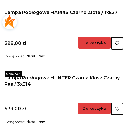
Lampa Podłogowa HARRIS Czarno Złota / 1xE27
Cena
299,00 zł
Do koszyka
Dostępność:
duża ilość
Nowość
Lampa Podłogowa HUNTER Czarna Klosz Czarny
Pas / 3xE14
Cena
579,00 zł
Do koszyka
Dostępność:
duża ilość