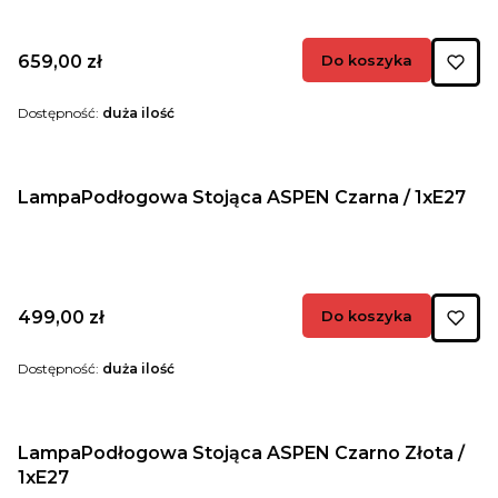
Cena
659,00 zł
Do koszyka
Dostępność:
duża ilość
LampaPodłogowa Stojąca ASPEN Czarna / 1xE27
Cena
499,00 zł
Do koszyka
Dostępność:
duża ilość
LampaPodłogowa Stojąca ASPEN Czarno Złota /
1xE27