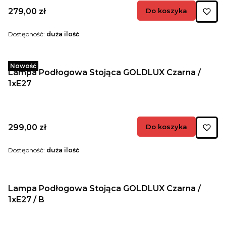
Cena
279,00 zł
Do koszyka
Dostępność:
duża ilość
Nowość
Lampa Podłogowa Stojąca GOLDLUX Czarna /
1xE27
Cena
299,00 zł
Do koszyka
Dostępność:
duża ilość
Lampa Podłogowa Stojąca GOLDLUX Czarna /
1xE27 / B