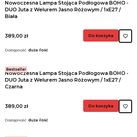
Nowoczesna Lampa Stojąca Podłogowa BOHO -
DUO Juta z Welurem Jasno Różowym / 1xE27 /
Biała
Cena
389,00 zł
Do koszyka
Dostępność:
duża ilość
Bestseller
Nowoczesna Lampa Stojąca Podłogowa BOHO -
DUO Juta z Welurem Jasno Różowym / 1xE27 /
Czarna
Cena
389,00 zł
Do koszyka
Dostępność:
duża ilość