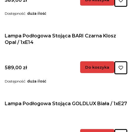
589,00 zł
Dostępność:
duża ilość
Lampa Podłogowa Stojąca BARI Czarna Klosz
Opal / 1xE14
Cena
589,00 zł
Do koszyka
Dostępność:
duża ilość
Lampa Podłogowa Stojąca GOLDLUX Biała / 1xE27