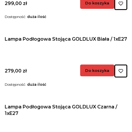
Cena
299,00 zł
Do koszyka
Dostępność:
duża ilość
Lampa Podłogowa Stojąca GOLDLUX Biała / 1xE27
Cena
279,00 zł
Do koszyka
Dostępność:
duża ilość
Lampa Podłogowa Stojąca GOLDLUX Czarna /
1xE27