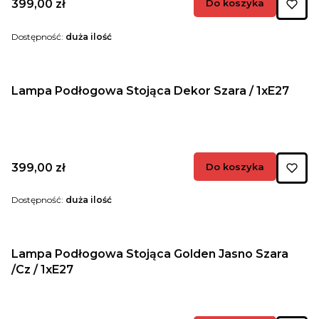
Cena
399,00 zł
Do koszyka
Dostępność:
duża ilość
Lampa Podłogowa Stojąca Dekor Szara / 1xE27
Cena
399,00 zł
Do koszyka
Dostępność:
duża ilość
Lampa Podłogowa Stojąca Golden Jasno Szara
/Cz / 1xE27