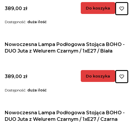
Cena
389,00 zł
Do koszyka
Dostępność:
duża ilość
Nowoczesna Lampa Podłogowa Stojąca BOHO -
DUO Juta z Welurem Czarnym / 1xE27 / Biała
Cena
389,00 zł
Do koszyka
Dostępność:
duża ilość
Nowoczesna Lampa Podłogowa Stojąca BOHO -
DUO Juta z Welurem Czarnym / 1xE27 / Czarna