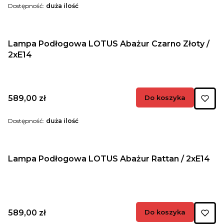
Dostępność:
duża ilość
Lampa Podłogowa LOTUS Abażur Czarno Złoty /
2xE14
Cena
589,00 zł
Do koszyka
Dostępność:
duża ilość
Lampa Podłogowa LOTUS Abażur Rattan / 2xE14
Cena
589,00 zł
Do koszyka