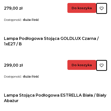
Cena
279,00 zł
Do koszyka
Dostępność:
duża ilość
Lampa Podłogowa Stojąca GOLDLUX Czarna /
1xE27 / B
Cena
299,00 zł
Do koszyka
Dostępność:
duża ilość
Lampa Stojąca Podłogowa ESTRELLA Biała / Biały
Abażur