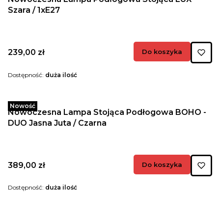
Szara / 1xE27
Cena
239,00 zł
Do koszyka
Dostępność:
duża ilość
Nowość
Nowoczesna Lampa Stojąca Podłogowa BOHO -
DUO Jasna Juta / Czarna
Cena
389,00 zł
Do koszyka
Dostępność:
duża ilość