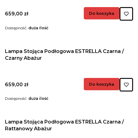
Cena
659,00 zł
Do koszyka
Dostępność:
duża ilość
Lampa Stojąca Podłogowa ESTRELLA Czarna /
Czarny Abażur
Cena
659,00 zł
Do koszyka
Dostępność:
duża ilość
Lampa Stojąca Podłogowa ESTRELLA Czarna /
Rattanowy Abażur