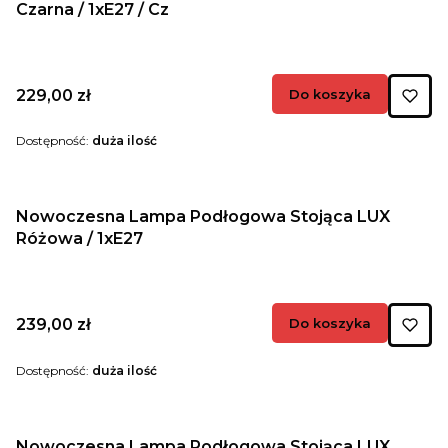
Czarna / 1xE27 / Cz
Cena
229,00 zł
Do koszyka
Dostępność:
duża ilość
Nowoczesna Lampa Podłogowa Stojąca LUX
Różowa / 1xE27
Cena
239,00 zł
Do koszyka
Dostępność:
duża ilość
Nowoczesna Lampa Podłogowa Stojąca LUX