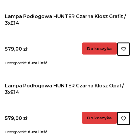
Lampa Podłogowa HUNTER Czarna Klosz Grafit /
3xE14
Cena
579,00 zł
Do koszyka
Dostępność:
duża ilość
Lampa Podłogowa HUNTER Czarna Klosz Opal /
3xE14
Cena
579,00 zł
Do koszyka
Dostępność:
duża ilość