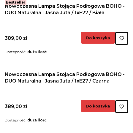
Bestseller
Nowoczesna Lampa Stojąca Podłogowa BOHO -
DUO Naturalna i Jasna Juta / 1xE27 / Biała
Cena
389,00 zł
Do koszyka
Dostępność:
duża ilość
Nowoczesna Lampa Stojąca Podłogowa BOHO -
DUO Naturalna i Jasna Juta / 1xE27 / Czarna
Cena
389,00 zł
Do koszyka
Dostępność:
duża ilość