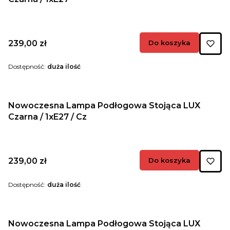
Cena
239,00 zł
Do koszyka
Dostępność:
duża ilość
Nowoczesna Lampa Podłogowa Stojąca LUX
Czarna / 1xE27 / Cz
Cena
239,00 zł
Do koszyka
Dostępność:
duża ilość
Nowoczesna Lampa Podłogowa Stojąca LUX