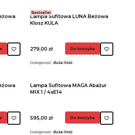
Bestseller
Beżowa
Lampa Sufitowa LUNA Beżowa
Klosz KULA
Cena
a
279,00 zł
Do koszyka
Dostępność:
duża ilość
Beżowa
Lampa Sufitowa MAGA Abażur
MIX 1 / 4xE14
Cena
a
595,00 zł
Do koszyka
Dostępność:
duża ilość