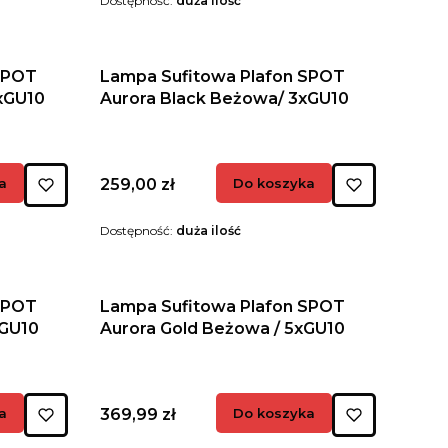
Dostępność:
duża ilość
SPOT
Lampa Sufitowa Plafon SPOT
xGU10
Aurora Black Beżowa/ 3xGU10
Cena
a
259,00 zł
Do koszyka
Dostępność:
duża ilość
SPOT
Lampa Sufitowa Plafon SPOT
xGU10
Aurora Gold Beżowa / 5xGU10
Cena
a
369,99 zł
Do koszyka