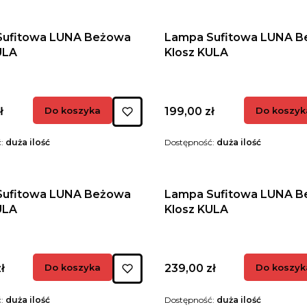
Sufitowa LUNA Beżowa
Lampa Sufitowa LUNA 
ULA
Klosz KULA
Cena
ł
Do koszyka
199,00 zł
Do koszyk
ć:
duża ilość
Dostępność:
duża ilość
Sufitowa LUNA Beżowa
Lampa Sufitowa LUNA 
ULA
Klosz KULA
Cena
ł
Do koszyka
239,00 zł
Do koszyk
ć:
duża ilość
Dostępność:
duża ilość