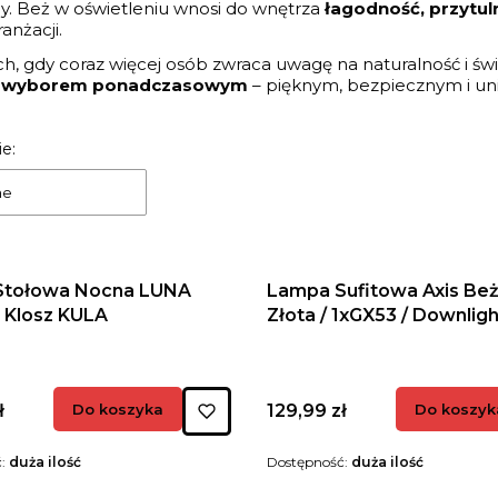
ny. Beż w oświetleniu wnosi do wnętrza
łagodność, przytuln
anżacji.
h, gdy coraz więcej osób zwraca uwagę na naturalność i św
ię wyborem ponadczasowym
– pięknym, bezpiecznym i un
 produktów
e:
ne
Stołowa Nocna LUNA
Lampa Sufitowa Axis B
Klosz KULA
Złota / 1xGX53 / Downli
Cena
ł
Do koszyka
129,99 zł
Do koszyk
ć:
duża ilość
Dostępność:
duża ilość