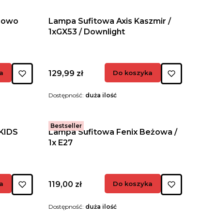
eżowo
Lampa Sufitowa Axis Kaszmir /
1xGX53 / Downlight
Cena
a
129,99 zł
Do koszyka
Dostępność:
duża ilość
Bestseller
KIDS
Lampa Sufitowa Fenix Beżowa /
1x E27
Cena
a
119,00 zł
Do koszyka
Dostępność:
duża ilość