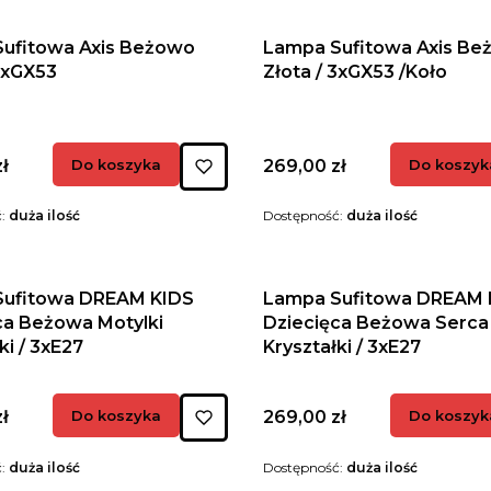
ufitowa Axis Beżowo
Lampa Sufitowa Axis B
 3xGX53
Złota / 3xGX53 /Koło
Cena
ł
Do koszyka
269,00 zł
Do koszyk
ć:
duża ilość
Dostępność:
duża ilość
Sufitowa DREAM KIDS
Lampa Sufitowa DREAM 
ca Beżowa Motylki
Dziecięca Beżowa Serca
ki / 3xE27
Kryształki / 3xE27
Cena
ł
Do koszyka
269,00 zł
Do koszyk
ć:
duża ilość
Dostępność:
duża ilość