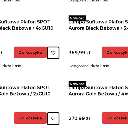
ć:
duża ilość
Dostępność:
duża ilość
Nowość
ufitowa Plafon SPOT
Lampa Sufitowa Plafon 
Black Beżowa / 4xGU10
Aurora Black Beżowa / 5
Cena
ł
Do koszyka
369,99 zł
Do koszyk
ć:
duża ilość
Dostępność:
duża ilość
Nowość
ufitowa Plafon SPOT
Lampa Sufitowa Plafon 
Gold Beżowa / 2xGU10
Aurora Gold Beżowa / 4
Cena
ł
Do koszyka
270,99 zł
Do koszyk