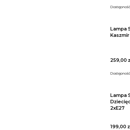
Dostępnoś
Lampa S
Kaszmir
Cena
259,00 z
Dostępnoś
Lampa S
Dziecię
2xE27
Cena
199,00 z