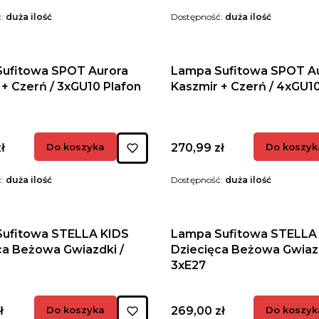
ć:
duża ilość
Dostępność:
duża ilość
ufitowa SPOT Aurora
Lampa Sufitowa SPOT A
 + Czerń / 3xGU10 Plafon
Kaszmir + Czerń / 4xGU1
Cena
ł
Do koszyka
270,99 zł
Do koszyk
ć:
duża ilość
Dostępność:
duża ilość
ufitowa STELLA KIDS
Lampa Sufitowa STELLA
ca Beżowa Gwiazdki /
Dziecięca Beżowa Gwiazd
3xE27
Cena
ł
Do koszyka
269,00 zł
Do koszyk