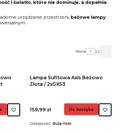
ość i światło, które nie dominuje, a dopełnia
iadome urządzanie przestrzeni,
beżowe lampy
iwersalnym.
Strona
z 2
Następne pr
eżowo
Lampa Sufitowa Axis Beżowo
ght
Złota / 2xGX53
Cena
a
159,99 zł
Do koszyka
Dostępność:
duża ilość