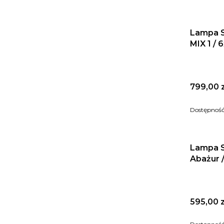
Lampa 
MIX 1 / 
Cena
799,00 z
Dostępnoś
Lampa S
Abażur 
Cena
595,00 z