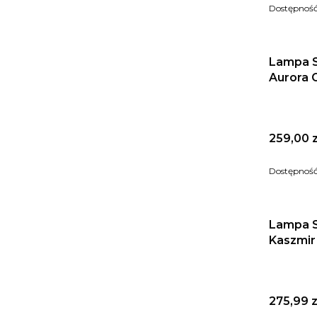
Dostępnoś
Lampa S
Aurora 
Cena
259,00 z
Dostępnoś
Lampa S
Kaszmir 
Cena
275,99 z