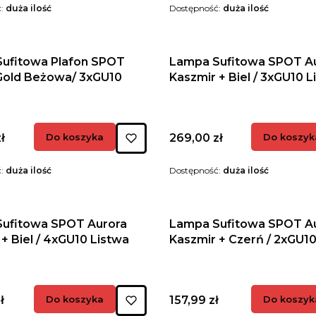
ć:
duża ilość
Dostępność:
duża ilość
ufitowa Plafon SPOT
Lampa Sufitowa SPOT A
Gold Beżowa/ 3xGU10
Kaszmir + Biel / 3xGU10 L
Cena
ł
Do koszyka
269,00 zł
Do koszyk
ć:
duża ilość
Dostępność:
duża ilość
ufitowa SPOT Aurora
Lampa Sufitowa SPOT A
+ Biel / 4xGU10 Listwa
Kaszmir + Czerń / 2xGU10
Cena
ł
Do koszyka
157,99 zł
Do koszyk