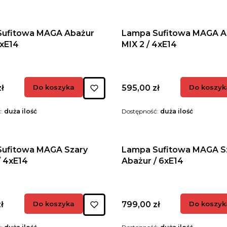
Sufitowa MAGA Abażur
Lampa Sufitowa MAGA A
6xE14
MIX 2 / 4xE14
Cena
ł
Do koszyka
595,00 zł
Do koszyk
ć:
duża ilość
Dostępność:
duża ilość
ufitowa MAGA Szary
Lampa Sufitowa MAGA S
/ 4xE14
Abażur / 6xE14
Cena
ł
Do koszyka
799,00 zł
Do koszyk