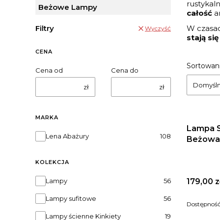
rustykal
Beżowe Lampy
całość
ar
Filtry
W czasac
Wyczyść
stają s
CENA
Lista
Sortowani
Cena od
Cena do
Domyśl
zł
zł
MARKA
Lampa 
Marka
Lena Abażury
108
Beżowa 
KOLEKCJA
Kolekcja
Cena
Lampy
56
179,00 z
Lampy sufitowe
56
Dostępnoś
Lampy ścienne Kinkiety
19