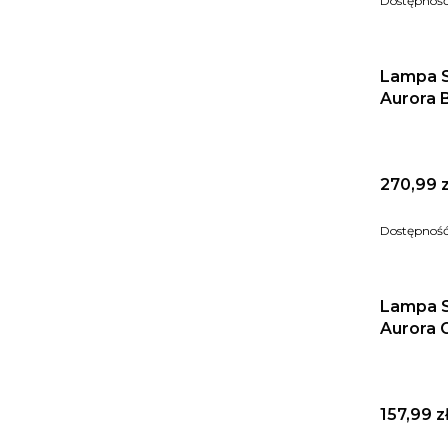
Dostępnoś
Lampa S
Aurora 
Cena
270,99 z
Dostępnoś
Lampa S
Aurora 
Cena
157,99 z