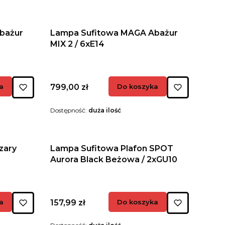
bażur
Lampa Sufitowa MAGA Abażur
MIX 2 / 6xE14
Cena
a
799,00 zł
Do koszyka
Dostępność:
duża ilość
zary
Lampa Sufitowa Plafon SPOT
Aurora Black Beżowa / 2xGU10
Cena
a
157,99 zł
Do koszyka