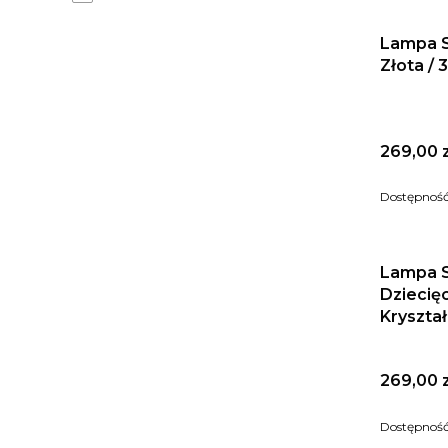
Lampa S
Złota /
Cena
269,00 z
Dostępnoś
Lampa 
Dziecię
Kryształ
Cena
269,00 z
Dostępnoś