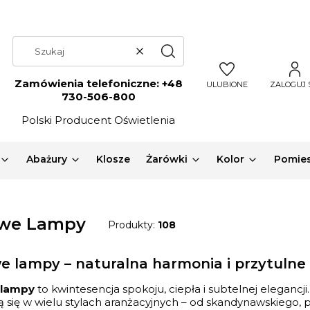
Wyczyść
Szukaj
Zamówienia telefoniczne:
+48
ULUBIONE
ZALOGUJ 
730-506-800
Polski Producent Oświetlenia
Abażury
Klosze
Żarówki
Kolor
Pomies
we Lampy
Produkty:
108
 lampy – naturalna harmonia i przytulne 
 lampy
to kwintesencja spokoju, ciepła i subtelnej elegancji
ą się w wielu stylach aranżacyjnych – od skandynawskiego, p