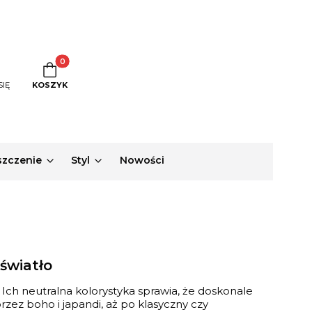
Produkty w koszyku: 0. Zobacz szczegóły
SIĘ
KOSZYK
zczenie
Styl
Nowości
światło
. Ich neutralna kolorystyka sprawia, że doskonale
rzez boho i japandi, aż po klasyczny czy