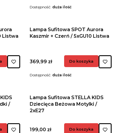
Dostępność:
duża ilość
urora
Lampa Sufitowa SPOT Aurora
0 Listwa
Kaszmir + Czerń / 5xGU10 Listwa
Cena
a
369,99 zł
Do koszyka
Dostępność:
duża ilość
 KIDS
Lampa Sufitowa STELLA KIDS
ki /
Dziecięca Beżowa Motylki /
2xE27
Cena
a
199,00 zł
Do koszyka