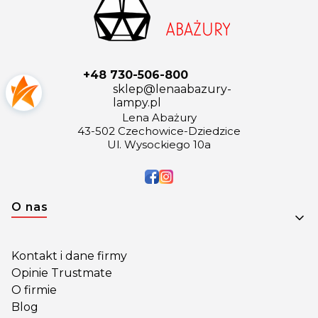
+48 730-506-800
sklep@lenaabazury-
lampy.pl
Lena Abażury
43-502 Czechowice-Dziedzice
Ul. Wysockiego 10a
Linki w stopce
O nas
Kontakt i dane firmy
Opinie Trustmate
O firmie
Blog