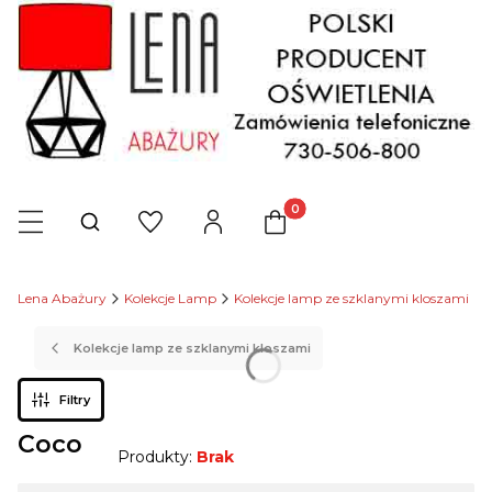
Produkty w koszyku: 0. Zob
Otwórz wyszukiwarkę
Lena Abażury
Kolekcje Lamp
Kolekcje lamp ze szklanymi kloszami
Kolekcje lamp ze szklanymi kloszami
Filtry
Coco
Produkty:
Brak