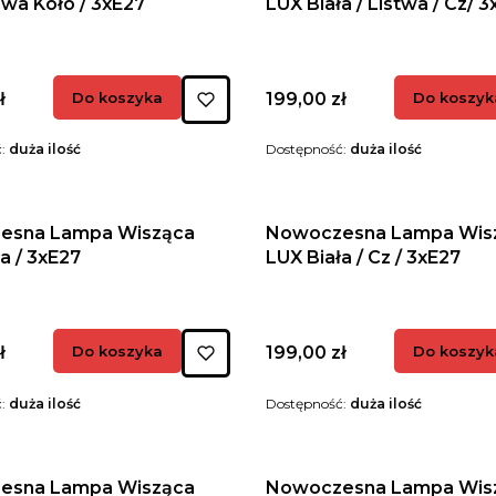
wa Koło / 3xE27
LUX Biała / Listwa / Cz
Cena
ł
Do koszyka
199,00 zł
Do koszyk
ć:
duża ilość
Dostępność:
duża ilość
esna Lampa Wisząca
Nowoczesna Lampa Wis
a / 3xE27
LUX Biała / Cz / 3xE27
Cena
ł
Do koszyka
199,00 zł
Do koszyk
ć:
duża ilość
Dostępność:
duża ilość
esna Lampa Wisząca
Nowoczesna Lampa Wis