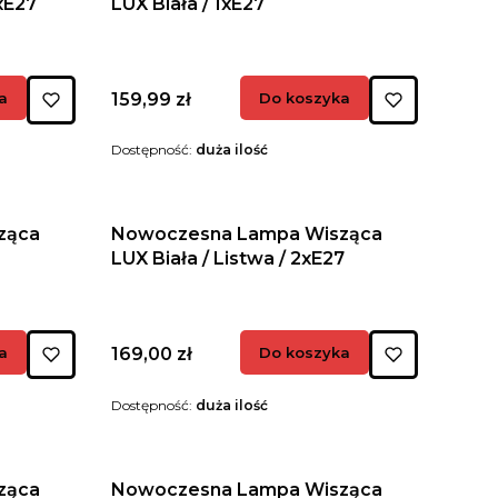
/ 3xE27
LUX Biała / 1xE27
Cena
a
159,99 zł
Do koszyka
Dostępność:
duża ilość
ząca
Nowoczesna Lampa Wisząca
LUX Biała / Listwa / 2xE27
Cena
a
169,00 zł
Do koszyka
Dostępność:
duża ilość
ząca
Nowoczesna Lampa Wisząca