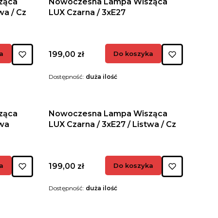
ząca
Nowoczesna Lampa Wisząca
wa / Cz
LUX Czarna / 3xE27
Cena
a
199,00 zł
Do koszyka
Dostępność:
duża ilość
ząca
Nowoczesna Lampa Wisząca
twa
LUX Czarna / 3xE27 / Listwa / Cz
Cena
a
199,00 zł
Do koszyka
Dostępność:
duża ilość