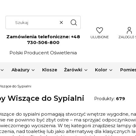
Wyczyść
Szukaj
Zamówienia telefoniczne:
+48
ULUBIONE
ZALOGUJ 
730-506-800
Polski Producent Oświetlenia
Abażury
Klosze
Żarówki
Kolor
Pomies
szące do Sypialni
y Wiszące do Sypialni
Produkty:
679
szące do sypialni pomagają stworzyć wnętrze wygodne, nas
nie nie powinno być zbyt ostre – ma sprzyjać odpoczynkowi
wieczornego wyciszenia. W tej kategorii znajdziesz lampy do 
zenia, nad toaletkę lub jako alternatywę dla klasycznyc