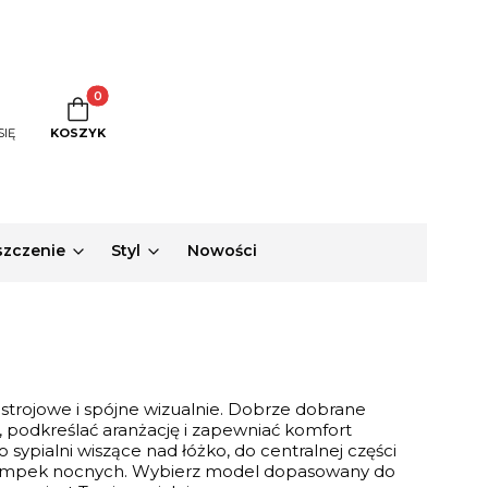
Produkty w koszyku: 0. Zobacz szczegóły
SIĘ
KOSZYK
zczenie
Styl
Nowości
trojowe i spójne wizualnie. Dobrze dobrane
, podkreślać aranżację i zapewniać komfort
sypialni wiszące nad łóżko, do centralnej części
h lampek nocnych. Wybierz model dopasowany do