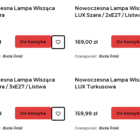
esna Lampa Wisząca
Nowoczesna Lampa Wis
ra
LUX Szara / 2xE27 / Listw
Cena
ł
Do koszyka
169,00 zł
Do koszyk
ć:
duża ilość
Dostępność:
duża ilość
esna Lampa Wisząca
Nowoczesna Lampa Wis
a / 3xE27 / Listwa
LUX Turkusowa
Cena
ł
Do koszyka
159,99 zł
Do koszyk
ć:
duża ilość
Dostępność:
duża ilość