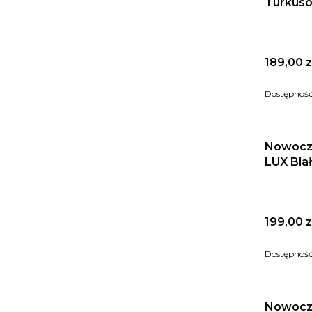
Turkuso
Cena
189,00 z
Dostępnoś
Nowocz
LUX Biał
Cena
199,00 z
Dostępnoś
Nowocz