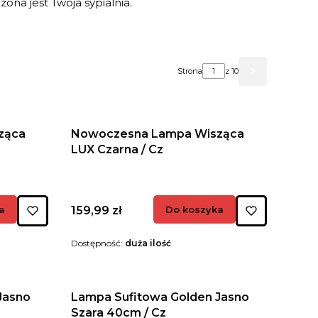
zona jest Twoja sypialnia.
Strona
z 10
Następne pr
ząca
Nowoczesna Lampa Wisząca
LUX Czarna / Cz
Cena
a
159,99 zł
Do koszyka
Dostępność:
duża ilość
Jasno
Lampa Sufitowa Golden Jasno
Szara 40cm / Cz