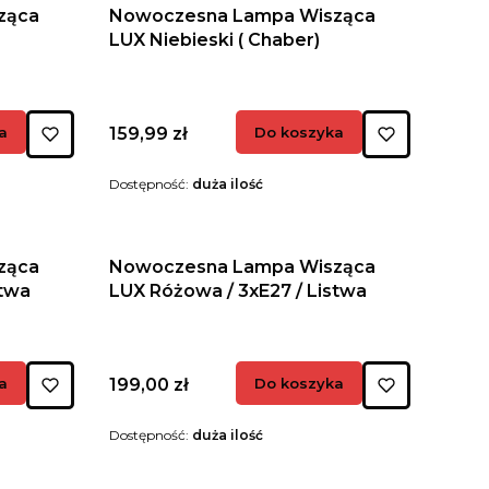
ząca
Nowoczesna Lampa Wisząca
LUX Niebieski ( Chaber)
Cena
a
159,99 zł
Do koszyka
Dostępność:
duża ilość
ząca
Nowoczesna Lampa Wisząca
stwa
LUX Różowa / 3xE27 / Listwa
Cena
a
199,00 zł
Do koszyka
Dostępność:
duża ilość