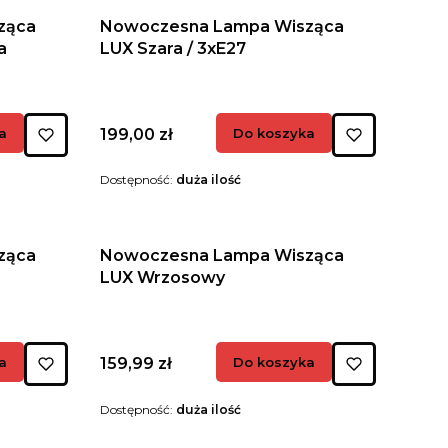
ząca
Nowoczesna Lampa Wisząca
a
LUX Szara / 3xE27
Cena
a
199,00 zł
Do koszyka
Dostępność:
duża ilość
ząca
Nowoczesna Lampa Wisząca
LUX Wrzosowy
Cena
a
159,99 zł
Do koszyka
Dostępność:
duża ilość