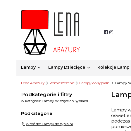
Lampy
Lampy Dziecięce
Kolekcje Lamp
Lena Abażury
Pomieszczenie
Lampy do sypialni
Lampy Wi
Lamp
Podkategorie i filtry
w kategorii: Lampy Wiszące do Sypialni
Lampy wi
Podkategorie
oświetle
podczas 
Wróć do: Lampy do sypialni
pomieszc