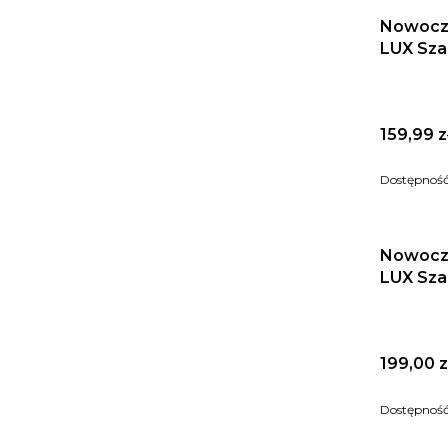
Nowocz
LUX Sza
Cena
159,99 z
Dostępnoś
Nowocz
LUX Szar
Cena
199,00 z
Dostępnoś