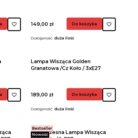
Cena
a
149,00 zł
Do koszyka
Dostępność:
duża ilość
a
Lampa Wisząca Golden
Granatowa /Cz Koło / 3xE27
Cena
a
189,00 zł
Do koszyka
Dostępność:
duża ilość
Bestseller
ząca
Nowoczesna Lampa Wisząca
Nowość