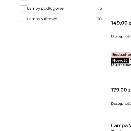
Lampy podłogowe
6
Lampy sufitowe
38
Cena
149,00 z
Dostępnoś
Bestselle
Lampa W
Nowość
Pudrow
Cena
179,00 z
Dostępnoś
Lampa W