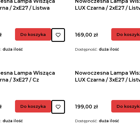
esna Lampa Wisząca
Nowoczesna Lampa Wis
na / 2xE27 / Listwa
LUX Czarna / 2xE27 / List
Cena
ł
Do koszyka
169,00 zł
Do koszyk
ć:
duża ilość
Dostępność:
duża ilość
esna Lampa Wisząca
Nowoczesna Lampa Wis
na / 3xE27 / Cz
LUX Czarna / 3xE27 / Lis
Cena
ł
Do koszyka
199,00 zł
Do koszyk
ć:
duża ilość
Dostępność:
duża ilość