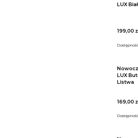
LUX Biał
Cena
199,00 z
Dostępnoś
Nowocz
LUX But
Listwa
Cena
169,00 z
Dostępnoś