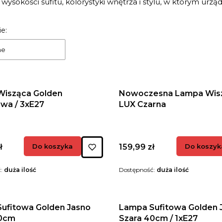
wysokości sufitu, kolorystyki wnętrza i stylu, w którym urząd
 produktów
e:
ne
isząca Golden
Nowoczesna Lampa Wis
wa / 3xE27
LUX Czarna
Cena
ł
Do koszyka
159,99 zł
Do koszyk
ć:
duża ilość
Dostępność:
duża ilość
ufitowa Golden Jasno
Lampa Sufitowa Golden 
40cm
Szara 40cm / 1xE27