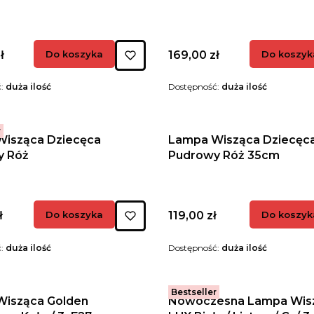
Cena
ł
Do koszyka
169,00 zł
Do koszyk
ć:
duża ilość
Dostępność:
duża ilość
r
isząca Dziecęca
Lampa Wisząca Dziecęc
y Róż
Pudrowy Róż 35cm
Cena
ł
Do koszyka
119,00 zł
Do koszyk
ć:
duża ilość
Dostępność:
duża ilość
Bestseller
isząca Golden
Nowoczesna Lampa Wis