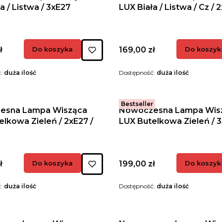
a / Listwa / 3xE27
LUX Biała / Listwa / Cz / 
Cena
ł
Do koszyka
169,00 zł
Do koszyk
ć:
duża ilość
Dostępność:
duża ilość
Bestseller
esna Lampa Wisząca
Nowoczesna Lampa Wis
elkowa Zieleń / 2xE27 /
LUX Butelkowa Zieleń / 
Cena
ł
Do koszyka
199,00 zł
Do koszyk
ć:
duża ilość
Dostępność:
duża ilość