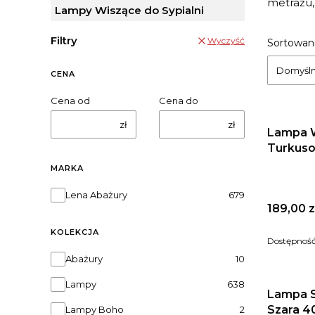
metrażu, 
Lampy Wiszące do Sypialni
Filtry
Lista
Wyczyść
Sortowani
Domyśl
CENA
Cena od
Cena do
zł
zł
Lampa W
Turkuso
MARKA
Marka
Lena Abażury
679
Cena
189,00 z
KOLEKCJA
Dostępnoś
Kolekcja
Abażury
10
Lampy
638
Lampa S
Szara 
Lampy Boho
2