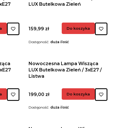
2xE27
LUX Butelkowa Zieleń
Cena
a
159,99 zł
Do koszyka
Dostępność:
duża ilość
ząca
Nowoczesna Lampa Wisząca
3xE27
LUX Butelkowa Zieleń / 3xE27 /
Listwa
Cena
a
199,00 zł
Do koszyka
Dostępność:
duża ilość