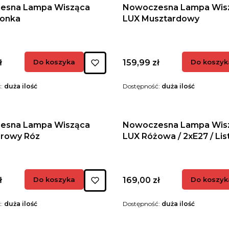
esna Lampa Wisząca
Nowoczesna Lampa Wis
monka
LUX Musztardowy
Cena
ł
Do koszyka
159,99 zł
Do koszyk
ć:
duża ilość
Dostępność:
duża ilość
esna Lampa Wisząca
Nowoczesna Lampa Wis
drowy Róz
LUX Różowa / 2xE27 / Li
Cena
ł
Do koszyka
169,00 zł
Do koszyk
ć:
duża ilość
Dostępność:
duża ilość