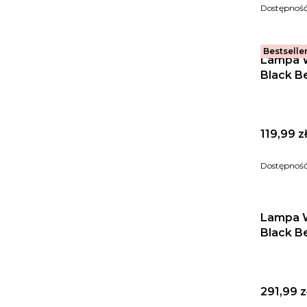
Dostępnoś
Bestselle
Lampa W
Black B
Cena
119,99 z
Dostępnoś
Lampa W
Black B
Cena
291,99 z