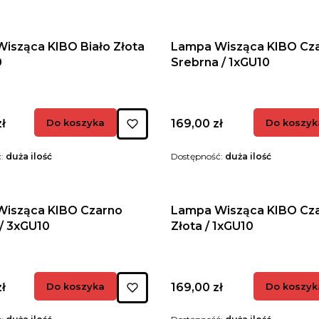
isząca KIBO Biało Złota
Lampa Wisząca KIBO Cz
0
Srebrna / 1xGU10
Cena
ł
Do koszyka
169,00 zł
Do koszyk
ć:
duża ilość
Dostępność:
duża ilość
isząca KIBO Czarno
Lampa Wisząca KIBO Cz
/ 3xGU10
Złota / 1xGU10
Cena
ł
Do koszyka
169,00 zł
Do koszyk