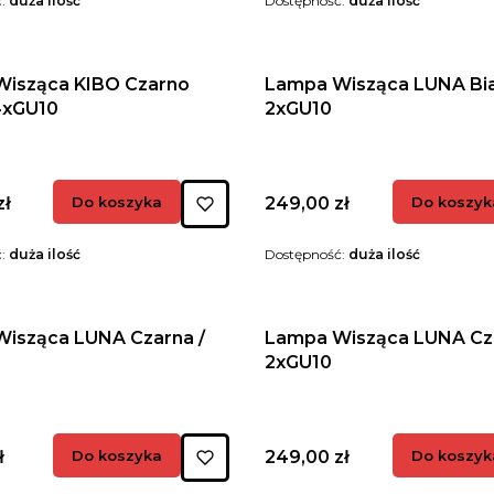
ć:
duża ilość
Dostępność:
duża ilość
isząca KIBO Czarno
Lampa Wisząca LUNA Biał
 4xGU10
2xGU10
Cena
zł
Do koszyka
249,00 zł
Do koszyk
ć:
duża ilość
Dostępność:
duża ilość
isząca LUNA Czarna /
Lampa Wisząca LUNA Cza
2xGU10
Cena
ł
Do koszyka
249,00 zł
Do koszyk