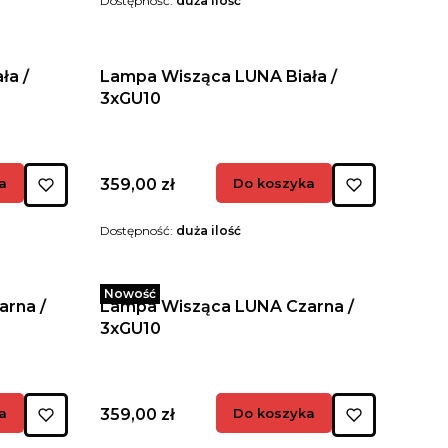
Dostępność:
duża ilość
a /
Lampa Wisząca LUNA Biała /
3xGU10
Cena
a
359,00 zł
Do koszyka
Dostępność:
duża ilość
Nowość
rna /
Lampa Wisząca LUNA Czarna /
3xGU10
Cena
a
359,00 zł
Do koszyka