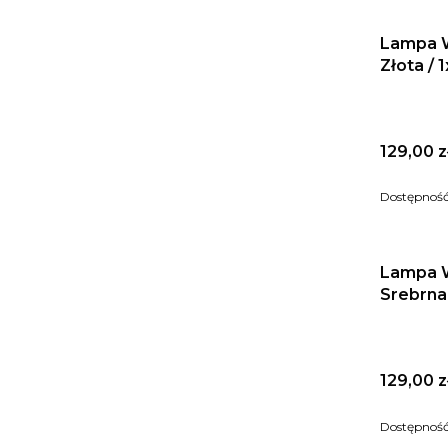
Lampa W
Złota / 
Cena
129,00 z
Dostępnoś
Lampa 
Srebrna
Cena
129,00 z
Dostępnoś