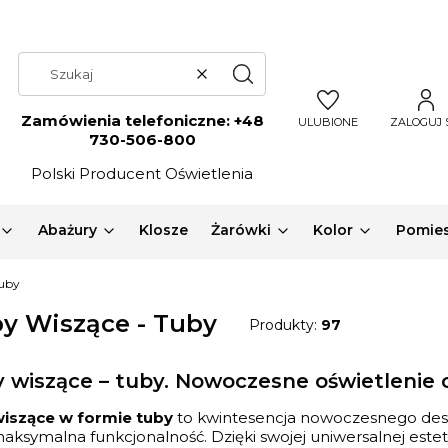
Wyczyść
Szukaj
Zamówienia telefoniczne:
+48
ULUBIONE
ZALOGUJ 
730-506-800
Polski Producent Oświetlenia
Abażury
Klosze
Żarówki
Kolor
Pomies
Tuby
y Wiszące - Tuby
Produkty:
97
 wiszące – tuby. Nowoczesne oświetlenie 
iszące w formie tuby
to kwintesencja nowoczesnego desig
maksymalna funkcjonalność. Dzięki swojej uniwersalnej este