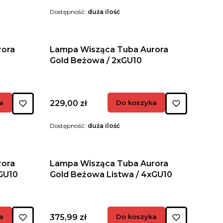
Dostępność:
duża ilość
rora
Lampa Wisząca Tuba Aurora
Gold Beżowa / 2xGU10
Cena
a
229,00 zł
Do koszyka
Dostępność:
duża ilość
rora
Lampa Wisząca Tuba Aurora
GU10
Gold Beżowa Listwa / 4xGU10
Cena
a
375,99 zł
Do koszyka