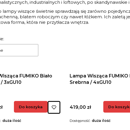
alistycznych, industrialnych i loftowych, po skandynawskie
o lampy wiszące świetnie sprawdzają się zarówno pojedync
chenną, blatem roboczym czy nawet łóżkiem. Ich zaletą j
wa forma, która nie przytłacza wnętrza.
 produktów
e:
ne
isząca FUMIKO Biało
Lampa Wisząca FUMIKO 
 / 3xGU10
Srebrna / 4xGU10
Cena
zł
Do koszyka
419,00 zł
Do koszyk
ć:
duża ilość
Dostępność:
duża ilość