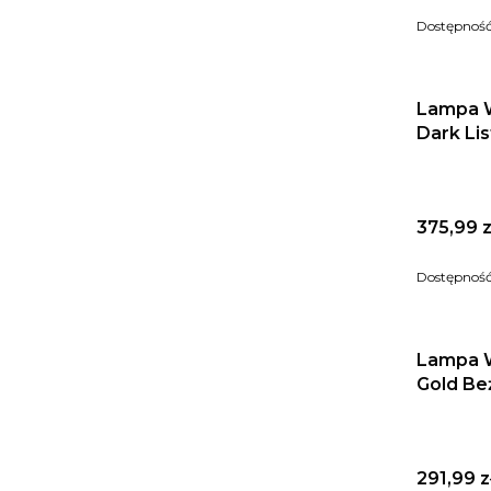
Dostępnoś
Lampa W
Dark Li
Cena
375,99 z
Dostępnoś
Lampa W
Gold Be
Cena
291,99 z