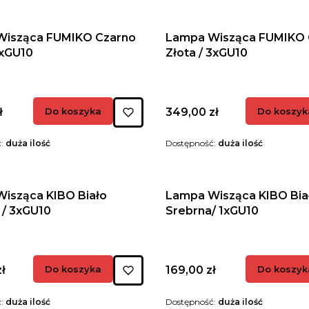
Wisząca FUMIKO Czarno
Lampa Wisząca FUMIKO 
1xGU10
Złota / 3xGU10
Cena
ł
Do koszyka
349,00 zł
Do koszyk
ć:
duża ilość
Dostępność:
duża ilość
isząca KIBO Biało
Lampa Wisząca KIBO Bia
 / 3xGU10
Srebrna/ 1xGU10
Cena
ł
Do koszyka
169,00 zł
Do koszyk
ć:
duża ilość
Dostępność:
duża ilość