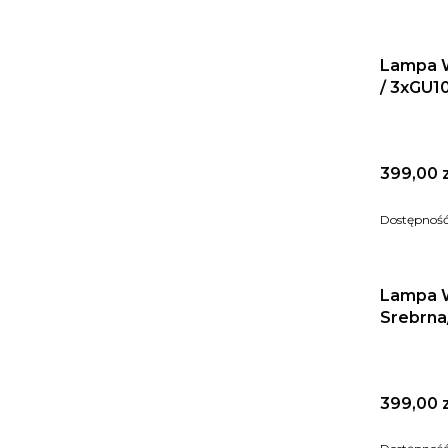
Lampa W
/ 3xGU1
Cena
399,00 z
Dostępnoś
Lampa W
Srebrna
Cena
399,00 z