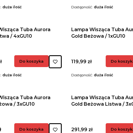
ć:
duża ilość
Dostępność:
duża ilość
isząca Tuba Aurora
Lampa Wisząca Tuba Au
stwa / 4xGU10
Gold Beżowa / 1xGU10
Cena
ł
Do koszyka
119,99 zł
Do koszyk
ć:
duża ilość
Dostępność:
duża ilość
isząca Tuba Aurora
Lampa Wisząca Tuba Au
żowa / 3xGU10
Gold Beżowa Listwa / 3x
Cena
ł
Do koszyka
291,99 zł
Do koszyk