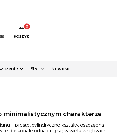
Produkty w koszyku: 0. Zobacz szczegóły
SIĘ
KOSZYK
zczenie
Styl
Nowości
o minimalistycznym charakterze
nu – proste, cylindryczne kształty, oszczędna
tyce doskonale odnajdują się w wielu wnętrzach: