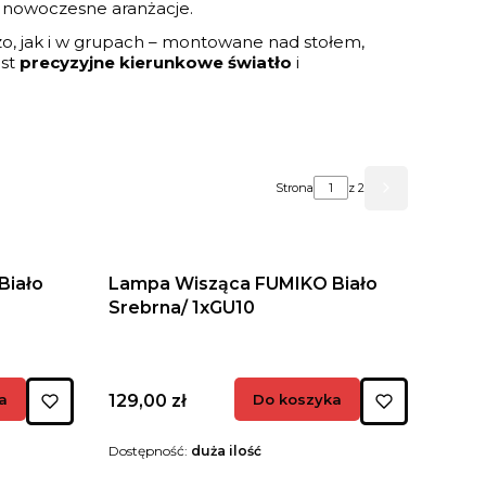
 i nowoczesne aranżacje.
zo, jak i w grupach – montowane nad stołem,
est
precyzyjne kierunkowe światło
i
Strona
z 2
Następne pr
Biało
Lampa Wisząca FUMIKO Biało
Srebrna/ 1xGU10
Cena
a
129,00 zł
Do koszyka
Dostępność:
duża ilość