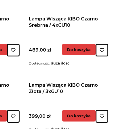
arno
Lampa Wisząca KIBO Czarno
Srebrna / 4xGU10
Cena
a
489,00 zł
Do koszyka
Dostępność:
duża ilość
arno
Lampa Wisząca KIBO Czarno
Złota / 3xGU10
Cena
a
399,00 zł
Do koszyka