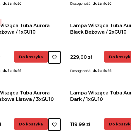
ć:
duża ilość
Dostępność:
duża ilość
r
isząca Tuba Aurora
Lampa Wisząca Tuba Au
eżowa / 1xGU10
Black Beżowa / 2xGU10
Cena
ł
Do koszyka
229,00 zł
Do koszyk
ć:
duża ilość
Dostępność:
duża ilość
isząca Tuba Aurora
Lampa Wisząca Tuba Au
eżowa Listwa / 3xGU10
Dark / 1xGU10
Cena
ł
Do koszyka
119,99 zł
Do koszyk