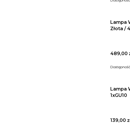
Dostępnoś
Lampa W
Złota /
Cena
489,00 
Dostępnoś
Lampa W
1xGU10
Cena
139,00 z