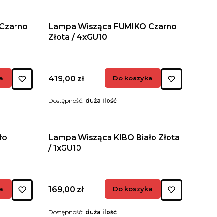
Czarno
Lampa Wisząca FUMIKO Czarno
Złota / 4xGU10
Cena
a
419,00 zł
Do koszyka
Dostępność:
duża ilość
ło
Lampa Wisząca KIBO Biało Złota
/ 1xGU10
Cena
a
169,00 zł
Do koszyka
Dostępność:
duża ilość