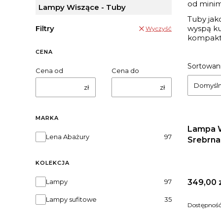
od minim
Lampy Wiszące - Tuby
Tuby jak
Filtry
wyspą ku
Wyczyść
kompakto
CENA
Lista
Sortowani
Cena od
Cena do
Domyśl
zł
zł
MARKA
Lampa W
Marka
Lena Abażury
97
Srebrna
KOLEKCJA
Kolekcja
Cena
Lampy
97
349,00 
Lampy sufitowe
35
Dostępnoś