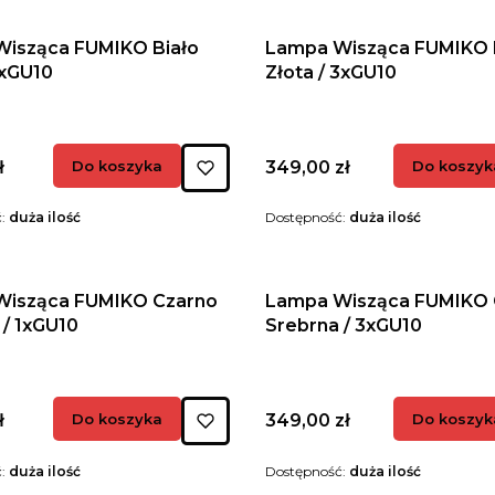
isząca FUMIKO Biało
Lampa Wisząca FUMIKO 
1xGU10
Złota / 3xGU10
Cena
ł
Do koszyka
349,00 zł
Do koszyk
ć:
duża ilość
Dostępność:
duża ilość
Wisząca FUMIKO Czarno
Lampa Wisząca FUMIKO 
 / 1xGU10
Srebrna / 3xGU10
Cena
ł
Do koszyka
349,00 zł
Do koszyk
ć:
duża ilość
Dostępność:
duża ilość