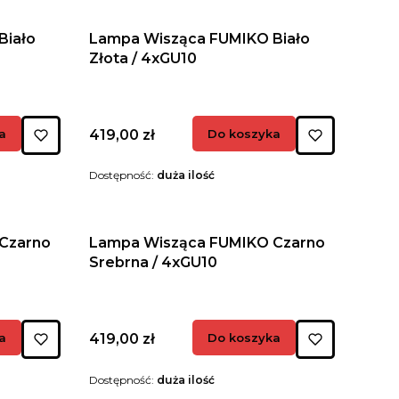
Biało
Lampa Wisząca FUMIKO Biało
Złota / 4xGU10
Cena
a
419,00 zł
Do koszyka
Dostępność:
duża ilość
Czarno
Lampa Wisząca FUMIKO Czarno
Srebrna / 4xGU10
Cena
a
419,00 zł
Do koszyka
Dostępność:
duża ilość