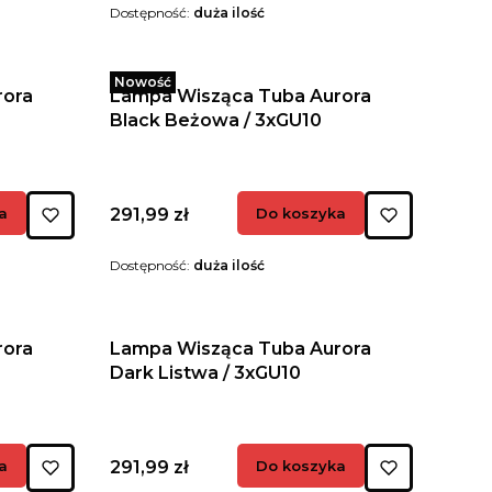
Dostępność:
duża ilość
Nowość
rora
Lampa Wisząca Tuba Aurora
Black Beżowa / 3xGU10
Cena
a
291,99 zł
Do koszyka
Dostępność:
duża ilość
rora
Lampa Wisząca Tuba Aurora
Dark Listwa / 3xGU10
Cena
a
291,99 zł
Do koszyka