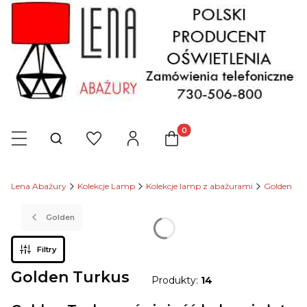
Produkty w koszyku: 0. Zob
Otwórz wyszukiwarkę
Lena Abażury
Kolekcje Lamp
Kolekcje lamp z abażurami
Golden
Golden
Filtry
Golden Turkus
Produkty:
14