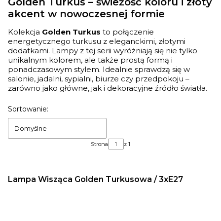
Golden Turkus – świeżość koloru i złoty
akcent w nowoczesnej formie
Kolekcja
Golden Turkus
to połączenie
energetycznego turkusu z eleganckimi, złotymi
dodatkami. Lampy z tej serii wyróżniają się nie tylko
unikalnym kolorem, ale także prostą formą i
ponadczasowym stylem. Idealnie sprawdzą się w
salonie, jadalni, sypialni, biurze czy przedpokoju –
zarówno jako główne, jak i dekoracyjne źródło światła.
Lista produktów
Sortowanie:
Domyślne
Strona
z 1
Lampa Wisząca Golden Turkusowa / 3xE27