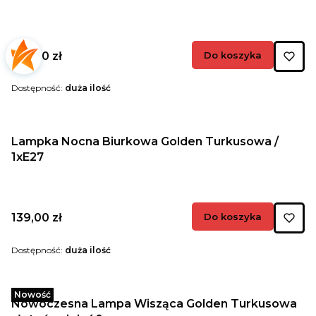
Cena
159,00 zł
Do koszyka
Dostępność:
duża ilość
Lampka Nocna Biurkowa Golden Turkusowa /
1xE27
Cena
139,00 zł
Do koszyka
Dostępność:
duża ilość
Nowość
Nowoczesna Lampa Wisząca Golden Turkusowa