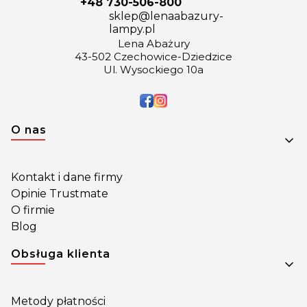
+48 730-506-800
sklep@lenaabazury-
lampy.pl
Lena Abażury
43-502 Czechowice-Dziedzice
Ul. Wysockiego 10a
Linki w stopce
O nas
Kontakt i dane firmy
Opinie Trustmate
O firmie
Blog
Obsługa klienta
Metody płatności