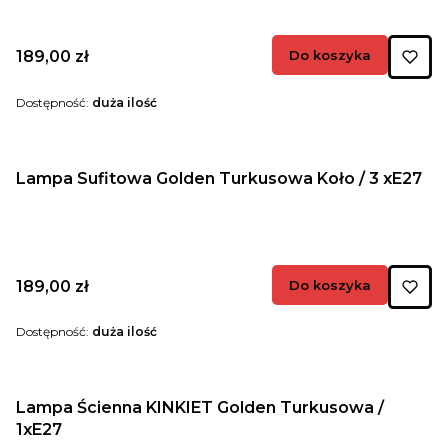
Cena
189,00 zł
Do koszyka
Dostępność:
duża ilość
Lampa Sufitowa Golden Turkusowa Koło / 3 xE27
Cena
189,00 zł
Do koszyka
Dostępność:
duża ilość
Lampa Ścienna KINKIET Golden Turkusowa /
1xE27