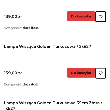
Cena
139,00 zł
Do koszyka
Dostępność:
duża ilość
Lampa Wisząca Golden Turkusowa / 2xE27
Cena
159,00 zł
Do koszyka
Dostępność:
duża ilość
Lampa Wisząca Golden Turkusowa 35cm Złota /
1xE27