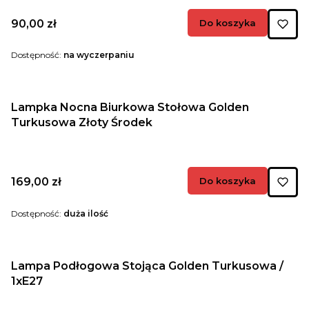
Cena
90,00 zł
Do koszyka
Dostępność:
na wyczerpaniu
Lampka Nocna Biurkowa Stołowa Golden
Turkusowa Złoty Środek
Cena
169,00 zł
Do koszyka
Dostępność:
duża ilość
Lampa Podłogowa Stojąca Golden Turkusowa /
1xE27