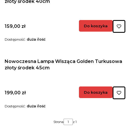
złoty środek 40cm
Cena
159,00 zł
Do koszyka
Dostępność:
duża ilość
Nowoczesna Lampa Wisząca Golden Turkusowa
złoty środek 45cm
Cena
199,00 zł
Do koszyka
Dostępność:
duża ilość
Strona
z 1