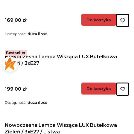
Cena
169,00 zł
Do koszyka
Dostępność:
duża ilość
Bestseller
Nowoczesna Lampa Wisząca LUX Butelkowa
Zieleń / 3xE27
Cena
199,00 zł
Do koszyka
Dostępność:
duża ilość
Nowoczesna Lampa Wisząca LUX Butelkowa
Zieleń / 3xE27 / Listwa