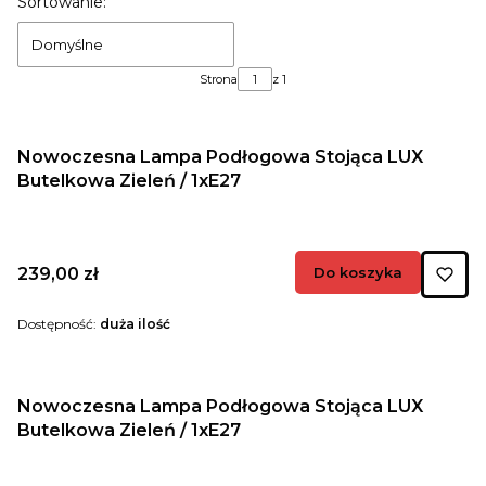
Lista produktów
Sortowanie:
Domyślne
Strona
z 1
Nowoczesna Lampa Podłogowa Stojąca LUX
Butelkowa Zieleń / 1xE27
Cena
239,00 zł
Do koszyka
Dostępność:
duża ilość
Nowoczesna Lampa Podłogowa Stojąca LUX
Butelkowa Zieleń / 1xE27