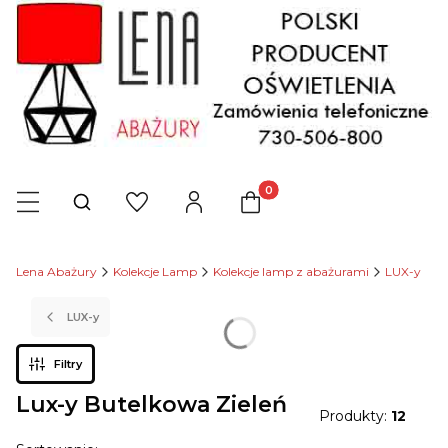
Produkty w koszyku: 0. Zob
Otwórz wyszukiwarkę
Lena Abażury
Kolekcje Lamp
Kolekcje lamp z abażurami
LUX-y
LUX-y
Filtry
Lux-y Butelkowa Zieleń
Produkty:
12