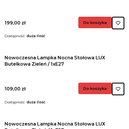
Cena
199,00 zł
Do koszyka
Dostępność:
duża ilość
Nowoczesna Lampka Nocna Stołowa LUX
Butelkowa Zieleń / 1xE27
Cena
109,00 zł
Do koszyka
Dostępność:
duża ilość
Nowoczesna Lampka Nocna Stołowa LUX