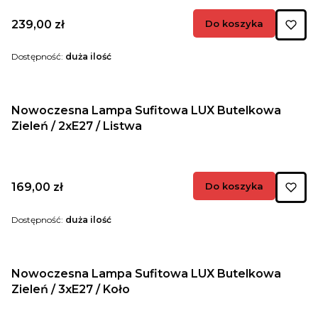
Cena
239,00 zł
Do koszyka
Dostępność:
duża ilość
Nowoczesna Lampa Sufitowa LUX Butelkowa
Zieleń / 2xE27 / Listwa
Cena
169,00 zł
Do koszyka
Dostępność:
duża ilość
Nowoczesna Lampa Sufitowa LUX Butelkowa
Zieleń / 3xE27 / Koło