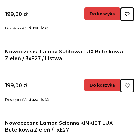
Cena
199,00 zł
Do koszyka
Dostępność:
duża ilość
Nowoczesna Lampa Sufitowa LUX Butelkowa
Zieleń / 3xE27 / Listwa
Cena
199,00 zł
Do koszyka
Dostępność:
duża ilość
Nowoczesna Lampa Ścienna KINKIET LUX
Butelkowa Zieleń / 1xE27