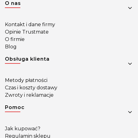
Linki w stopce
O nas
Kontakt i dane firmy
Opinie Trustmate
O firmie
Blog
Obsługa klienta
Metody płatności
Czas i koszty dostawy
Zwroty i reklamacje
Pomoc
Jak kupować?
Regulamin sklepu