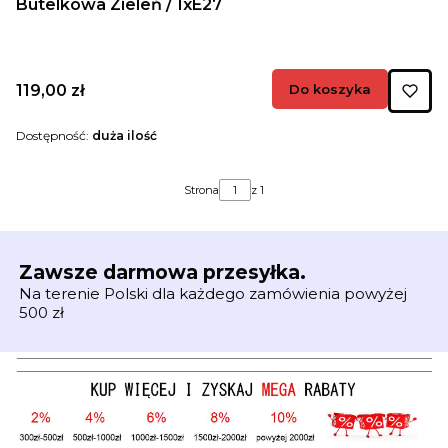
Butelkowa Zieleń / 1xE27
Cena
119,00 zł
Do koszyka
Dostępność:
duża ilość
Strona
z 1
Zawsze darmowa przesyłka.
Na terenie Polski dla każdego zamówienia powyżej
500 zł