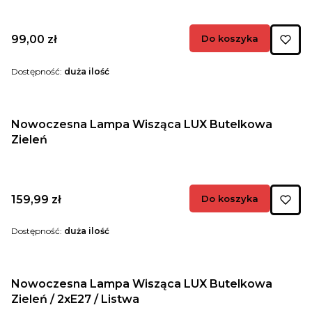
Cena
99,00 zł
Do koszyka
Dostępność:
duża ilość
Nowoczesna Lampa Wisząca LUX Butelkowa
Zieleń
Cena
159,99 zł
Do koszyka
Dostępność:
duża ilość
Nowoczesna Lampa Wisząca LUX Butelkowa
Zieleń / 2xE27 / Listwa