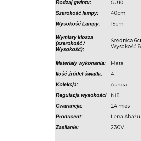
GU10
Rodzaj gwintu:
40cm
Szerokość lampy:
15cm
Wysokość Lampy:
Wymiary klosza
Średnica 6
(szerokość /
Wysokość 
Wysokość):
Metal
Materiały wykonania:
4
Ilość źródeł światła:
Aurora
Kolekcja:
NIE
Regulacja wysokości
24 mies.
Gwarancja:
Lena Abażu
Producent:
230V
Zasilanie: