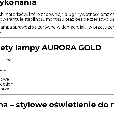
ykonania
h materiałów, które zapewniają długą żywotność oraz es
 gwarantuje stabilność montażu oraz bezpieczeństwo u
 lampa sprawdzi się zarówno w domach, jak i w przestrze
.
alety lampy AURORA GOLD
u spot
łota
ktowe
 design
tarza
na – stylowe oświetlenie d