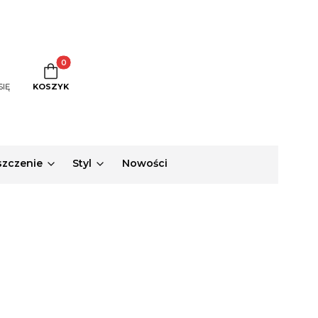
Produkty w koszyku: 0. Zobacz szczegóły
SIĘ
KOSZYK
zczenie
Styl
Nowości