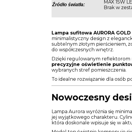
MAX 15W LE
Źródło światła:
Brak w zest
Lampa sufitowa AURORA GOLD 
minimalistyczny design z eleganck
subtelnym złotym pierścieniem, z
do współczesnych wnętrz.
Dzięki regulowanym reflektorom m
precyzyjne oświetlenie punkt
wybranych stref pomieszczenia.
To idealne rozwiązanie dla osób 
Nowoczesny desig
Lampa Aurora wyróżnia się minim
jej wyjątkowego charakteru. Cyli
która doskonale wpisuje się w akt
Model ten świetnie komponuje się