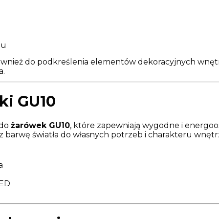
tu
ównież do podkreślenia elementów dekoracyjnych wnętrza
a.
ki GU10
 do
żarówek GU10
, które zapewniają wygodne i energoo
barwę światła do własnych potrzeb i charakteru wnętr
a
LED