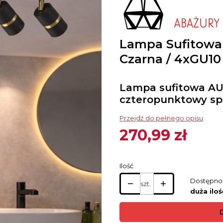
Lampa Sufitowa
Czarna / 4xGU10
Lampa sufitowa A
czteropunktowy spo
Przejdź do pełnego opisu
270,99 zł
Cena
Ilość
Dostępno
szt.
duża iloś