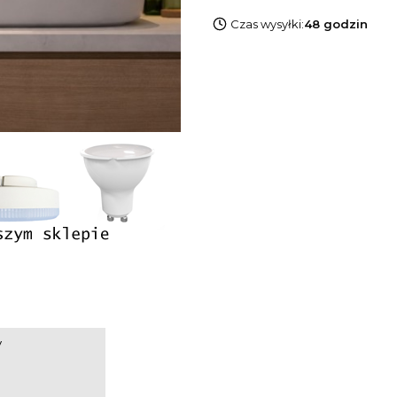
Czas wysyłki:
48 godzin
y