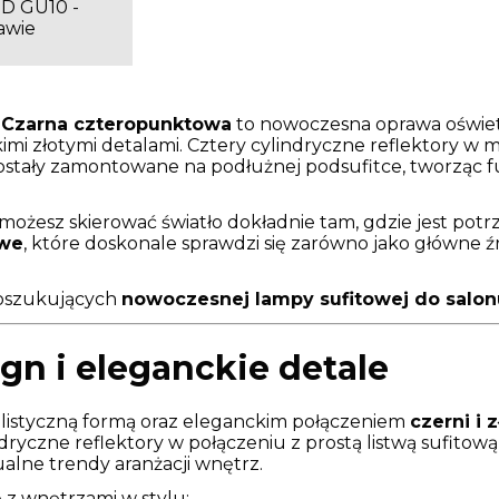
D GU10 -
awie
Czarna czteropunktowa
to nowoczesna oprawa oświetl
imi złotymi detalami. Cztery cylindryczne reflektory w 
ostały zamontowane na podłużnej podsufitce, tworząc fu
ożesz skierować światło dokładnie tam, gdzie jest pot
owe
, które doskonale sprawdzi się zarówno jako główne źró
poszukujących
nowoczesnej lampy sufitowej do salonu,
n i eleganckie detale
alistyczną formą oraz eleganckim połączeniem
czerni i
ndryczne reflektory w połączeniu z prostą listwą sufito
ualne trendy aranżacji wnętrz.
 z wnętrzami w stylu: