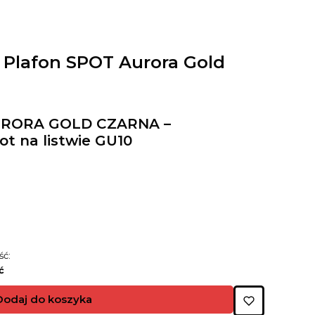
 Plafon SPOT Aurora Gold
URORA GOLD CZARNA –
t na listwie GU10
ść:
ć
Dodaj do koszyka