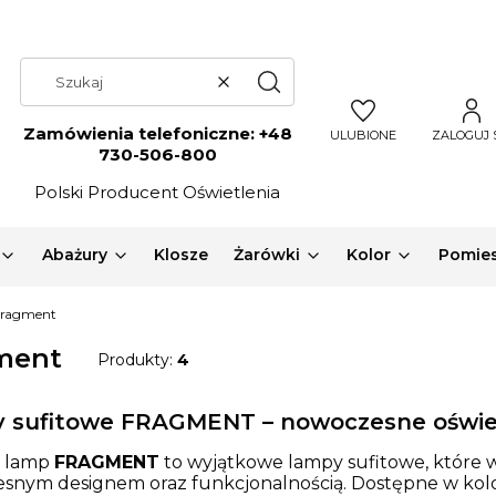
Wyczyść
Szukaj
Zamówienia telefoniczne:
+48
ULUBIONE
ZALOGUJ 
730-506-800
Polski Producent Oświetlenia
Abażury
Klosze
Żarówki
Kolor
Pomies
Fragment
ment
Produkty:
4
 sufitowe FRAGMENT – nowoczesne oświe
a lamp
FRAGMENT
to wyjątkowe lampy sufitowe, które wy
nym designem oraz funkcjonalnością. Dostępne w kolorac