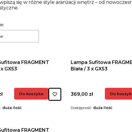
 wpiszą się w różne style aranżacji wnętrz – od nowoczes
styczne.
 produktów
e:
ne
Sufitowa FRAGMENT
Lampa Sufitowa FRAGM
4 x GX53
Biała / 3 x GX53
Cena
zł
Do koszyka
369,00 zł
Do koszyk
ć:
duża ilość
Dostępność:
duża ilość
Sufitowa FRAGMENT