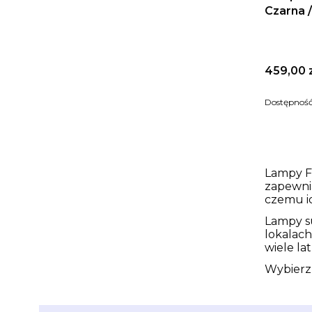
Czarna /
Cena
459,00 
Dostępnoś
Lampy F
zapewni
czemu id
Lampy su
lokalach
wiele la
Wybierz 