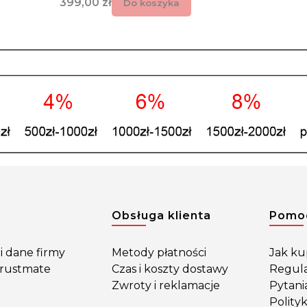
Cena
399,00 zł
Do koszyka
w stopce
Obsługa klienta
Pomo
i dane firmy
Metody płatności
Jak k
Trustmate
Czas i koszty dostawy
Regul
Zwroty i reklamacje
Pytani
Polity