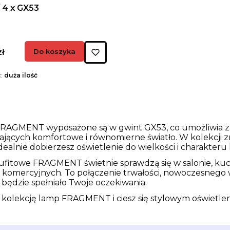
 4 x GX53
zł
Do koszyka
ć:
duża ilość
RAGMENT wyposażone są w gwint GX53, co umożliwia 
ających komfortowe i równomierne światło. W kolekcji 
ealnie dobierzesz oświetlenie do wielkości i charakter
fitowe FRAGMENT świetnie sprawdzą się w salonie, kuchn
 komercyjnych. To połączenie trwałości, nowoczesnego 
t będzie spełniało Twoje oczekiwania.
kolekcję lamp FRAGMENT i ciesz się stylowym oświetlen