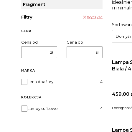
idealnie
Fragment
minimali
Filtry
Wyczyść
Lista
Sortowani
CENA
Domyśl
Cena od
Cena do
zł
zł
Lampa 
Biala / 
MARKA
Marka
Lena Abażury
4
Cena
459,00 
KOLEKCJA
Kolekcja
Dostępnoś
Lampy sufitowe
4
Lampa 