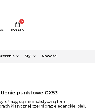
Produkty w koszyku: 0. Zobacz szczegóły
SIĘ
KOSZYK
zczenie
Styl
Nowości
tlenie punktowe GX53
różniają się minimalistyczną formą,
h klasycznej czerni oraz eleganckiej bieli,