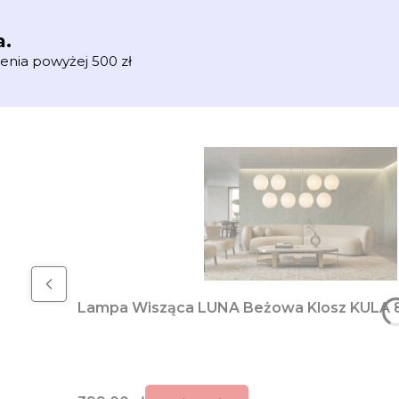
a.
enia powyżej 500 zł
Lampa Wisząca LUNA Beżowa Klosz KULA 