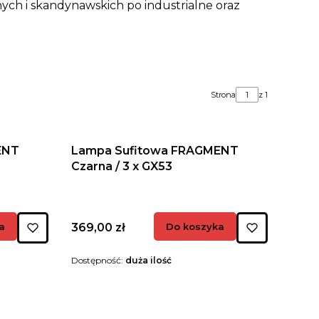
nych i skandynawskich po industrialne oraz
Strona
z 1
ENT
Lampa Sufitowa FRAGMENT
Czarna / 3 x GX53
Cena
a
369,00 zł
Do koszyka
Dostępność:
duża ilość