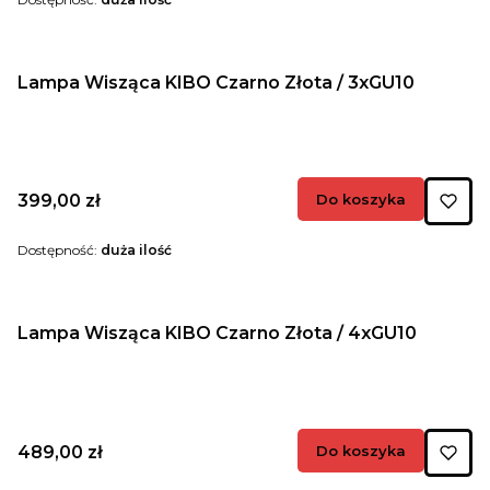
Lampa Wisząca KIBO Czarno Złota / 3xGU10
Cena
399,00 zł
Do koszyka
Dostępność:
duża ilość
Lampa Wisząca KIBO Czarno Złota / 4xGU10
Cena
489,00 zł
Do koszyka