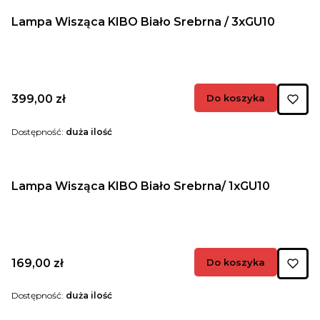
Lampa Wisząca KIBO Biało Srebrna / 3xGU10
Cena
399,00 zł
Do koszyka
Dostępność:
duża ilość
Lampa Wisząca KIBO Biało Srebrna/ 1xGU10
Cena
169,00 zł
Do koszyka
Dostępność:
duża ilość