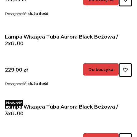
Dostępność:
duża ilość
Lampa Wisząca Tuba Aurora Black Beżowa /
2xGU10
Cena
229,00 zł
Do koszyka
Dostępność:
duża ilość
Nowość
Lampa Wisząca Tuba Aurora Black Beżowa /
3xGU10