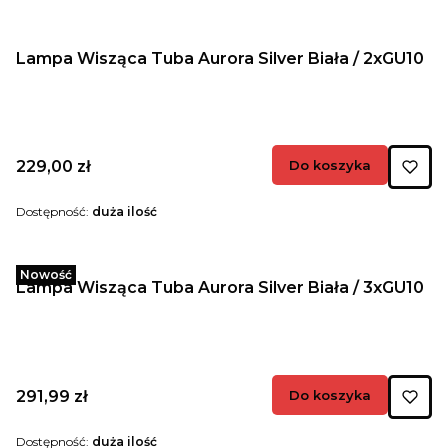
Lampa Wisząca Tuba Aurora Silver Biała / 2xGU10
Cena
229,00 zł
Do koszyka
Dostępność:
duża ilość
Nowość
Lampa Wisząca Tuba Aurora Silver Biała / 3xGU10
Cena
291,99 zł
Do koszyka
Dostępność:
duża ilość