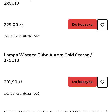
2xGU10
Cena
229,00 zł
Do koszyka
Dostępność:
duża ilość
Lampa Wisząca Tuba Aurora Gold Czarna /
3xGU10
Cena
291,99 zł
Do koszyka
Dostępność:
duża ilość