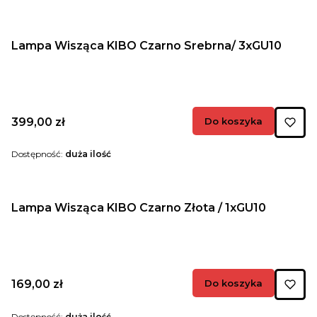
Lampa Wisząca KIBO Czarno Srebrna/ 3xGU10
Cena
399,00 zł
Do koszyka
Dostępność:
duża ilość
Lampa Wisząca KIBO Czarno Złota / 1xGU10
Cena
169,00 zł
Do koszyka
Dostępność:
duża ilość