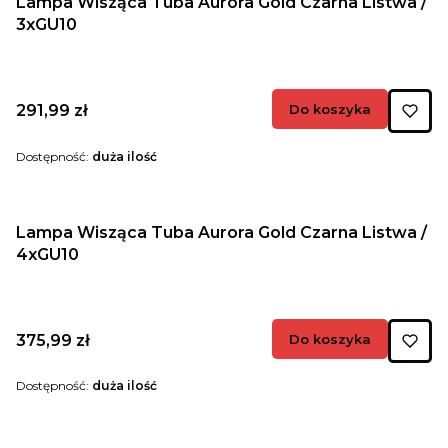
Lampa Wisząca Tuba Aurora Gold Czarna Listwa /
3xGU10
Cena
291,99 zł
Do koszyka
Dostępność:
duża ilość
Lampa Wisząca Tuba Aurora Gold Czarna Listwa /
4xGU10
Cena
375,99 zł
Do koszyka
Dostępność:
duża ilość