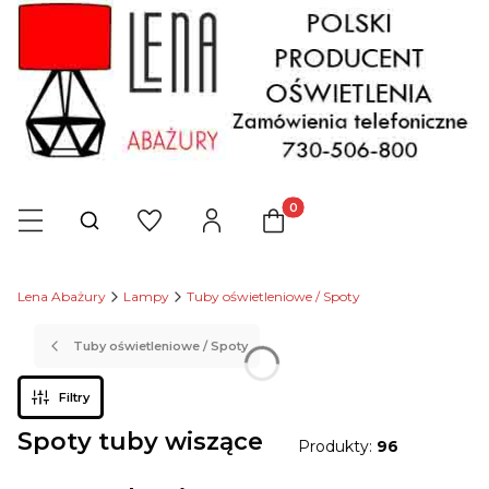
Produkty w koszyku: 0. Zob
Otwórz wyszukiwarkę
Lena Abażury
Lampy
Tuby oświetleniowe / Spoty
Tuby oświetleniowe / Spoty
Filtry
Spoty tuby wiszące
Produkty:
96