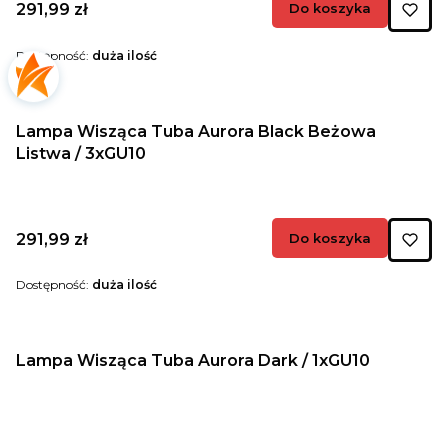
Cena
291,99 zł
Do koszyka
Dostępność:
duża ilość
Lampa Wisząca Tuba Aurora Black Beżowa
Listwa / 3xGU10
Cena
291,99 zł
Do koszyka
Dostępność:
duża ilość
Lampa Wisząca Tuba Aurora Dark / 1xGU10