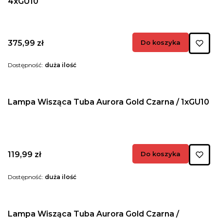
4xGU10
Cena
375,99 zł
Do koszyka
Dostępność:
duża ilość
Lampa Wisząca Tuba Aurora Gold Czarna / 1xGU10
Cena
119,99 zł
Do koszyka
Dostępność:
duża ilość
Lampa Wisząca Tuba Aurora Gold Czarna /