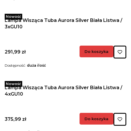
Nowość
Lampa Wisząca Tuba Aurora Silver Biała Listwa /
3xGU10
Cena
291,99 zł
Do koszyka
Dostępność:
duża ilość
Nowość
Lampa Wisząca Tuba Aurora Silver Biała Listwa /
4xGU10
Cena
375,99 zł
Do koszyka