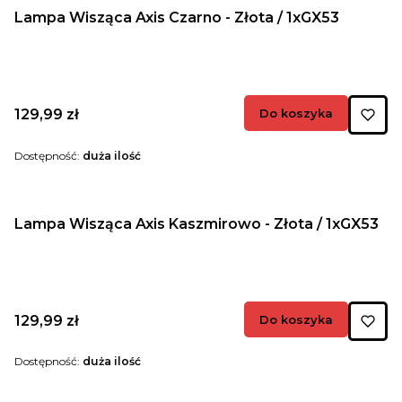
Lampa Wisząca Axis Czarno - Złota / 1xGX53
Cena
129,99 zł
Do koszyka
Dostępność:
duża ilość
Lampa Wisząca Axis Kaszmirowo - Złota / 1xGX53
Cena
129,99 zł
Do koszyka
Dostępność:
duża ilość