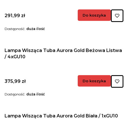
Cena
291,99 zł
Do koszyka
Dostępność:
duża ilość
Lampa Wisząca Tuba Aurora Gold Beżowa Listwa
/ 4xGU10
Cena
375,99 zł
Do koszyka
Dostępność:
duża ilość
Lampa Wisząca Tuba Aurora Gold Biała / 1xGU10