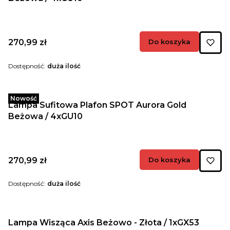
Cena
270,99 zł
Do koszyka
Dostępność:
duża ilość
Nowość
Lampa Sufitowa Plafon SPOT Aurora Gold
Beżowa / 4xGU10
Cena
270,99 zł
Do koszyka
Dostępność:
duża ilość
Lampa Wisząca Axis Beżowo - Złota / 1xGX53