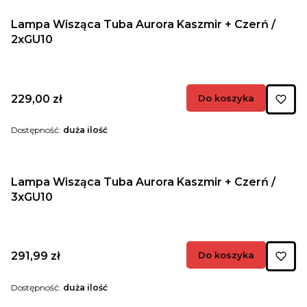
Lampa Wisząca Tuba Aurora Kaszmir + Czerń /
2xGU10
Cena
229,00 zł
Do koszyka
Dostępność:
duża ilość
Lampa Wisząca Tuba Aurora Kaszmir + Czerń /
3xGU10
Cena
291,99 zł
Do koszyka
Dostępność:
duża ilość