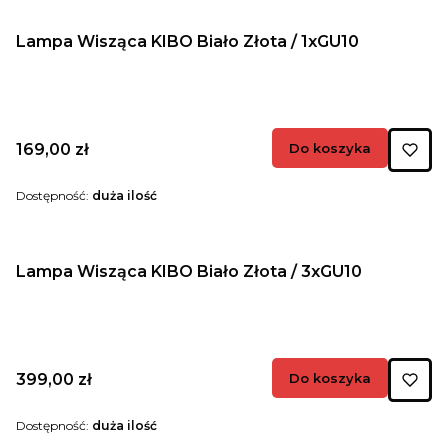
Lampa Wisząca KIBO Biało Złota / 1xGU10
Cena
169,00 zł
Do koszyka
Dostępność:
duża ilość
Lampa Wisząca KIBO Biało Złota / 3xGU10
Cena
399,00 zł
Do koszyka
Dostępność:
duża ilość