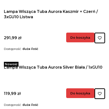
Lampa Wisząca Tuba Aurora Kaszmir + Czerń /
3xGU10 Listwa
Cena
291,99 zł
Do koszyka
Dostępność:
duża ilość
Nowość
Lampa Wisząca Tuba Aurora Silver Biała / 1xGU10
Cena
119,99 zł
Do koszyka
Dostępność:
duża ilość