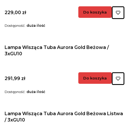
Cena
229,00 zł
Do koszyka
Dostępność:
duża ilość
Lampa Wisząca Tuba Aurora Gold Beżowa /
3xGU10
Cena
291,99 zł
Do koszyka
Dostępność:
duża ilość
Lampa Wisząca Tuba Aurora Gold Beżowa Listwa
/ 3xGU10