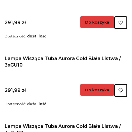
Cena
291,99 zł
Do koszyka
Dostępność:
duża ilość
Lampa Wisząca Tuba Aurora Gold Biała Listwa /
3xGU10
Cena
291,99 zł
Do koszyka
Dostępność:
duża ilość
Lampa Wisząca Tuba Aurora Gold Biała Listwa /