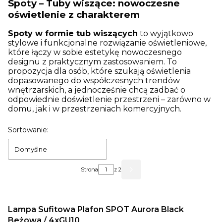
Spoty – Tuby wiszące: nowoczesne
oświetlenie z charakterem
Spoty w formie tub wiszących
to wyjątkowo
stylowe i funkcjonalne rozwiązanie oświetleniowe,
które łączy w sobie estetykę nowoczesnego
designu z praktycznym zastosowaniem. To
propozycja dla osób, które szukają oświetlenia
dopasowanego do współczesnych trendów
wnętrzarskich, a jednocześnie chcą zadbać o
odpowiednie doświetlenie przestrzeni – zarówno w
domu, jak i w przestrzeniach komercyjnych.
Lista produktów
Sortowanie:
Domyślne
Strona
z 2
Następne produkty
Lampa Sufitowa Plafon SPOT Aurora Black
Beżowa / 4xGU10