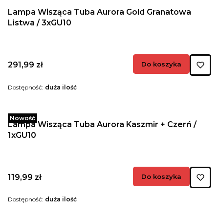
Lampa Wisząca Tuba Aurora Gold Granatowa
Listwa / 3xGU10
Cena
291,99 zł
Do koszyka
Dostępność:
duża ilość
Nowość
Lampa Wisząca Tuba Aurora Kaszmir + Czerń /
1xGU10
Cena
119,99 zł
Do koszyka
Dostępność:
duża ilość