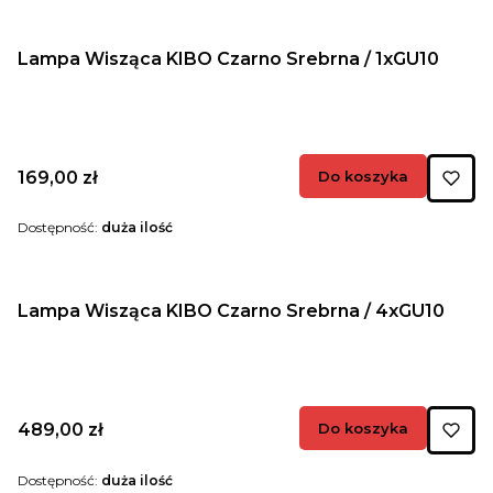
Lampa Wisząca KIBO Czarno Srebrna / 1xGU10
Cena
169,00 zł
Do koszyka
Dostępność:
duża ilość
Lampa Wisząca KIBO Czarno Srebrna / 4xGU10
Cena
489,00 zł
Do koszyka
Dostępność:
duża ilość