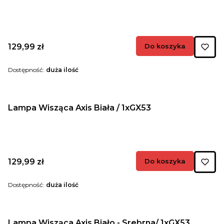
Cena
129,99 zł
Do koszyka
Dostępność:
duża ilość
Lampa Wisząca Axis Biała / 1xGX53
Cena
129,99 zł
Do koszyka
Dostępność:
duża ilość
Lampa Wisząca Axis Biało - Srebrna/ 1xGX53