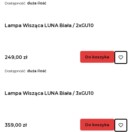
Dostępność:
duża ilość
Lampa Wisząca LUNA Biała / 2xGU10
Cena
249,00 zł
Do koszyka
Dostępność:
duża ilość
Lampa Wisząca LUNA Biała / 3xGU10
Cena
359,00 zł
Do koszyka