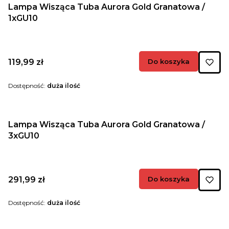
Lampa Wisząca Tuba Aurora Gold Granatowa /
1xGU10
Cena
119,99 zł
Do koszyka
Dostępność:
duża ilość
Lampa Wisząca Tuba Aurora Gold Granatowa /
3xGU10
Cena
291,99 zł
Do koszyka
Dostępność:
duża ilość