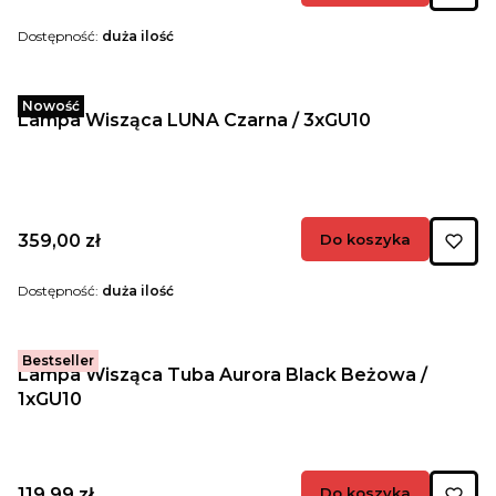
Dostępność:
duża ilość
Nowość
Lampa Wisząca LUNA Czarna / 3xGU10
Cena
359,00 zł
Do koszyka
Dostępność:
duża ilość
Bestseller
Lampa Wisząca Tuba Aurora Black Beżowa /
1xGU10
Cena
119,99 zł
Do koszyka