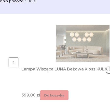
enia powyżej 500 zł
Lampa Wisząca LUNA Beżowa Klosz KULA 
Cena
399,00 zł
Do koszyka