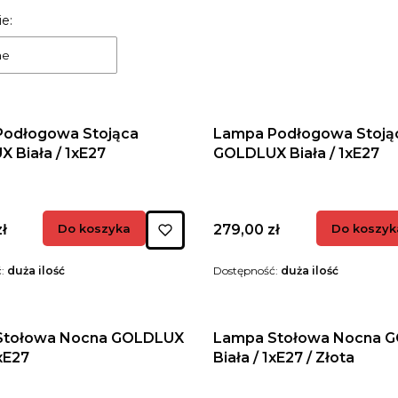
 produktów
e:
ne
Podłogowa Stojąca
Lampa Podłogowa Stoją
GOLDLUX Biała / 1xE27
GOLDLUX Biała / 1xE27
Cena
ł
Do koszyka
279,00 zł
Do koszyk
ć:
duża ilość
Dostępność:
duża ilość
Stołowa Nocna GOLDLUX
Lampa Stołowa Nocna 
 / 1xE27
Biała / 1xE27 / Złota