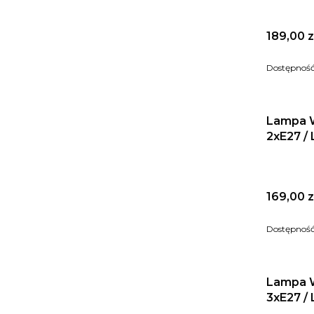
Cena
189,00 z
Dostępnoś
Lampa W
2xE27 / 
Cena
169,00 z
Dostępnoś
Lampa W
3xE27 / 