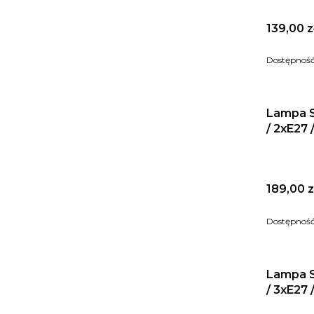
Cena
139,00 z
Dostępnoś
Lampa S
/ 2xE27 
Cena
189,00 z
Dostępnoś
Lampa S
/ 3xE27 