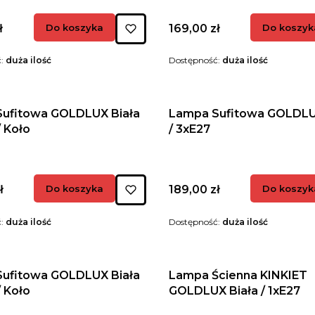
Cena
ł
Do koszyka
169,00 zł
Do koszyk
ć:
duża ilość
Dostępność:
duża ilość
ufitowa GOLDLUX Biała
Lampa Sufitowa GOLDLU
/ Koło
/ 3xE27
Cena
ł
Do koszyka
189,00 zł
Do koszyk
ć:
duża ilość
Dostępność:
duża ilość
ufitowa GOLDLUX Biała
Lampa Ścienna KINKIET
/ Koło
GOLDLUX Biała / 1xE27