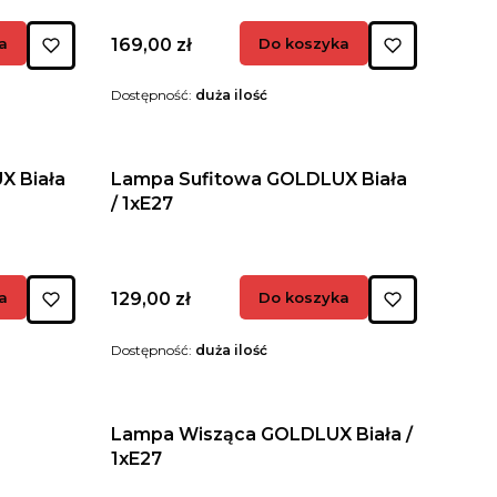
Cena
a
169,00 zł
Do koszyka
Dostępność:
duża ilość
X Biała
Lampa Sufitowa GOLDLUX Biała
/ 1xE27
Cena
a
129,00 zł
Do koszyka
Dostępność:
duża ilość
Lampa Wisząca GOLDLUX Biała /
1xE27