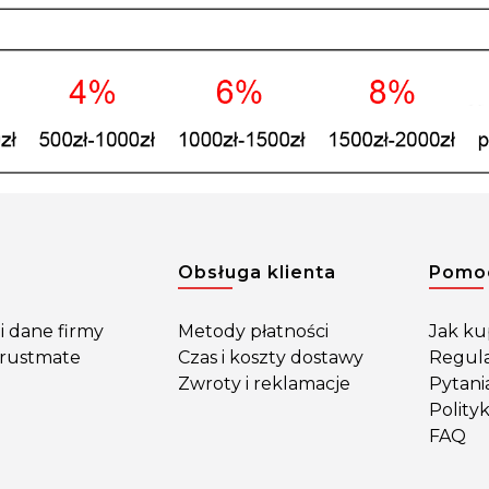
w stopce
Obsługa klienta
Pomo
i dane firmy
Metody płatności
Jak k
Trustmate
Czas i koszty dostawy
Regul
Zwroty i reklamacje
Pytani
Polity
FAQ