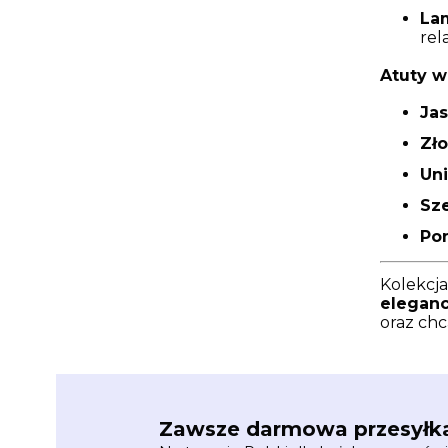
La
rel
Atuty w
Ja
Zło
Un
Sz
Po
Kolekcj
eleganc
oraz chc
Zawsze darmowa przesyłk