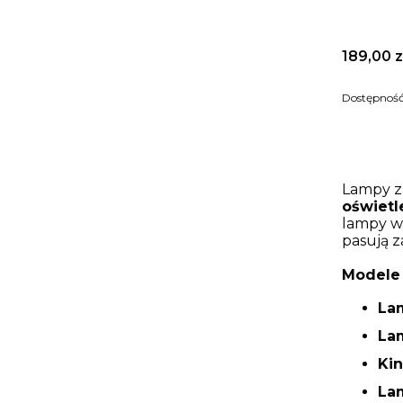
Cena
189,00 z
Dostępnoś
Lampy z 
oświetl
lampy w
pasują 
Modele 
La
La
Kin
La