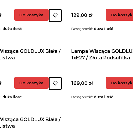
Cena
ł
Do koszyka
129,00 zł
Do koszyk
ć:
duża ilość
Dostępność:
duża ilość
isząca GOLDLUX Biała /
Lampa Wisząca GOLDLUX 
Listwa
1xE27 / Złota Podsufitka
Cena
ł
Do koszyka
169,00 zł
Do koszyk
ć:
duża ilość
Dostępność:
duża ilość
isząca GOLDLUX Biała /
Listwa