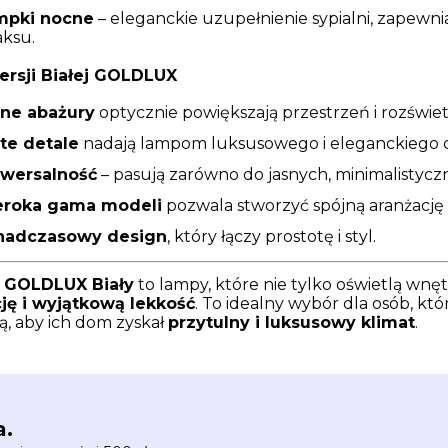
mpki nocne
– eleganckie uzupełnienie sypialni, zapewni
aksu.
ersji Białej GOLDLUX
sne abażury
optycznie powiększają przestrzeń i rozświet
te detale
nadają lampom luksusowego i eleganckiego 
iwersalność
– pasują zarówno do jasnych, minimalistyczn
eroka gama modeli
pozwala stworzyć spójną aranżację
nadczasowy design
, który łączy prostotę i styl.
a
GOLDLUX Biały
to lampy, które nie tylko oświetlą wnęt
ję i wyjątkową lekkość
. To idealny wybór dla osób, któ
ą, aby ich dom zyskał
przytulny i luksusowy klimat
.
a.