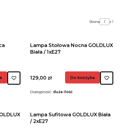
Strona
z 1
ca
Lampa Stołowa Nocna GOLDLUX
Biała / 1xE27
Cena
a
129,00 zł
Do koszyka
Dostępność:
duża ilość
GOLDLUX
Lampa Sufitowa GOLDLUX Biała
/ 2xE27