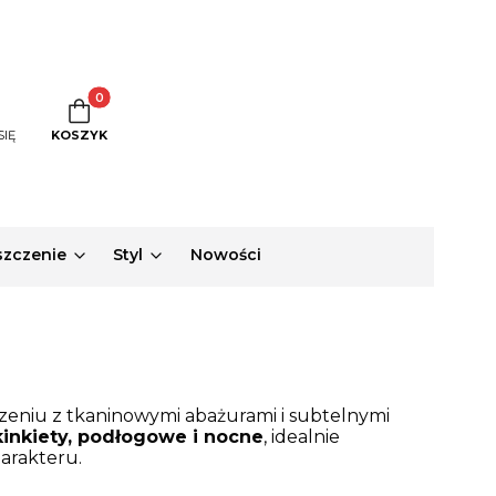
Produkty w koszyku: 0. Zobacz szczegóły
SIĘ
KOSZYK
zczenie
Styl
Nowości
eniu z tkaninowymi abażurami i subtelnymi
kinkiety, podłogowe i nocne
, idealnie
harakteru.