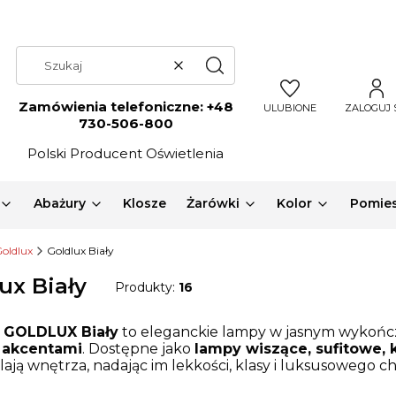
Wyczyść
Szukaj
Zamówienia telefoniczne:
+48
ULUBIONE
ZALOGUJ 
730-506-800
Polski Producent Oświetlenia
Abażury
Klosze
Żarówki
Kolor
Pomies
oldlux
Goldlux Biały
ux Biały
Produkty:
16
a
GOLDLUX Biały
to eleganckie lampy w jasnym wykończ
 akcentami
. Dostępne jako
lampy wiszące, sufitowe, 
lają wnętrza, nadając im lekkości, klasy i luksusowego c