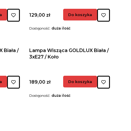
Cena
a
129,00 zł
Do koszyka
Dostępność:
duża ilość
Biała /
Lampa Wisząca GOLDLUX Biała /
3xE27 / Koło
Cena
a
189,00 zł
Do koszyka
Dostępność:
duża ilość