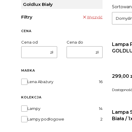
Goldlux Biały
Lista
Sortowani
Filtry
Wyczyść
Domyśl
CENA
Cena od
Cena do
Lampa 
zł
zł
MARKA
Cena
299,00 z
Marka
Lena Abażury
16
Dostępnoś
KOLEKCJA
Kolekcja
Lampy
14
Lampa 
Biała
Lampy podłogowe
2