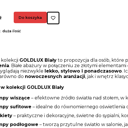
ł
Do koszyka
ć:
duża ilość
kolekcji
GOLDLUX Biały
to propozycja dla osób, które
enia
. Białe abażury w połączeniu ze złotymi elementami
yglądają niezwykle
lekko, stylowo i ponadczasowo
. 
zarówno do
nowoczesnych aranżacji
, jak i wnętrz kla
w kolekcji GOLDLUX Biały
mpy wiszące
– efektowne źródło światła nad stołem, w k
mpy sufitowe
– idealne do równomiernego oświetlenia 
kiety
– praktyczne i dekoracyjne, świetne do sypialni, ko
mpy podłogowe
– tworzą przytulne światło w salonie, ja