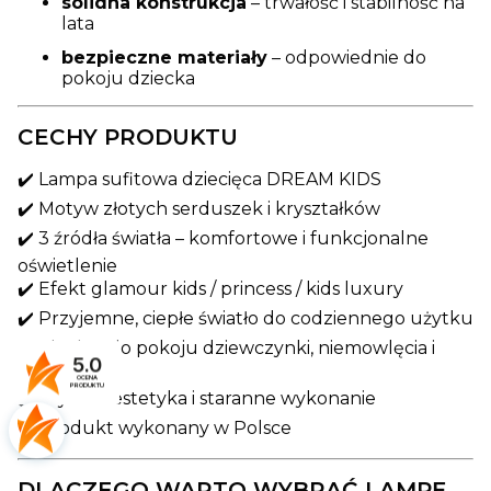
solidna konstrukcja
– trwałość i stabilność na
lata
bezpieczne materiały
– odpowiednie do
pokoju dziecka
CECHY PRODUKTU
✔️ Lampa sufitowa dziecięca DREAM KIDS
✔️ Motyw złotych serduszek i kryształków
✔️ 3 źródła światła – komfortowe i funkcjonalne
oświetlenie
✔️ Efekt glamour kids / princess / kids luxury
✔️ Przyjemne, ciepłe światło do codziennego użytku
✔️ Idealna do pokoju dziewczynki, niemowlęcia i
5.0
dziecka
OCENA
PRODUKTU
✔️ Wysoka estetyka i staranne wykonanie
✔️ Produkt wykonany w Polsce
DLACZEGO WARTO WYBRAĆ LAMPĘ