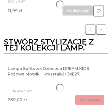
PRODUCENT
EKO-LIGHT
Cena
11,99 zł
Niedostępny
STWÓRZ STYLIZACJĘ Z
TEJ KOLEKCJI LAMP.
Lampa Sufitowa Dziecęca DREAM KIDS
Różowa Motylki i Kryształki / 3xE27
PRODUCENT
LENA ABAŻURY
Cena
269,00 zł
Do koszyka