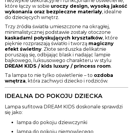
niezwykle dekoracyjne i funkcjonalne oświetlenie,
które łączy w sobie
uroczy design, wysoką jakość
wykonania oraz bezpieczne materiały
, idealne
do dziecięcych wnętrz.
Trzy źródła światła umieszczone na okrągłej,
minimalistycznej podstawie zostały otoczone
kaskadami połyskujących kryształków
, które
pięknie rozpraszają światło i tworzą
magiczny
efekt świetlny
. Złote serduszka delikatnie
poruszają się, odbijając blask i nadając lampie
bajkowego, luksusowego charakteru w stylu
DREAM KIDS / kids luxury / princess room
.
Ta lampa to nie tylko oświetlenie – to
ozdoba
wnętrza
, która zachwyci dziecko i rodziców.
IDEALNA DO POKOJU DZIECKA
Lampa sufitowa DREAM KIDS doskonale sprawdzi
się jako:
lampa do pokoju dziewczynki
lampa do pokoju niemowlęcego