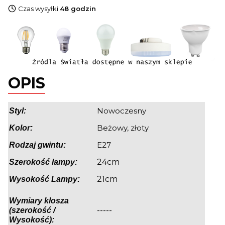
Czas wysyłki:
48 godzin
OPIS
Nowoczesny
Styl:
Beżowy, złoty
Kolor:
E27
Rodzaj gwintu:
24cm
Szerokość lampy:
21cm
Wysokość Lampy:
Wymiary klosza
-----
(szerokość /
Wysokość):