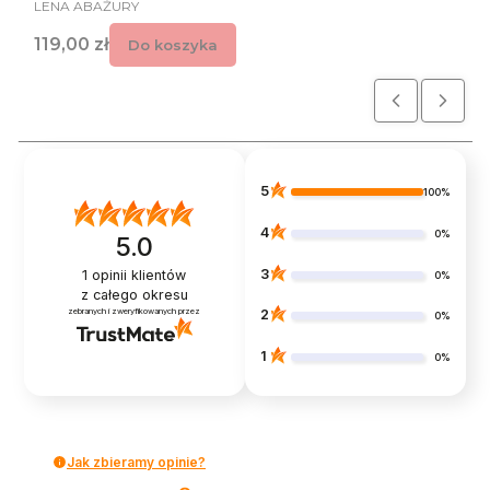
PRODUCENT
LENA ABAŻURY
Cena
119,00 zł
Do koszyka
5
100%
4
0%
5.0
3
1
opinii klientów
0%
z całego okresu
zebranych i zweryfikowanych przez
2
0%
1
0%
Jak zbieramy opinie?