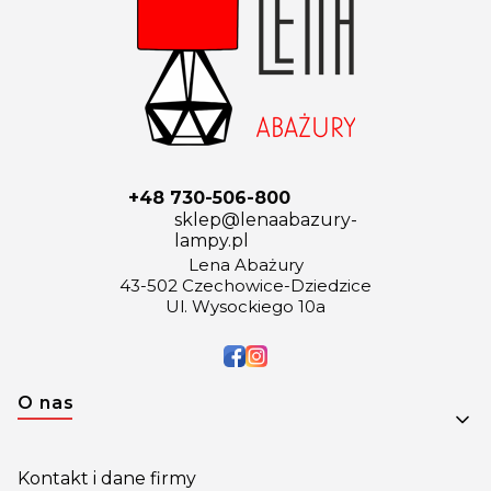
+48 730-506-800
sklep@lenaabazury-
lampy.pl
Lena Abażury
43-502 Czechowice-Dziedzice
Ul. Wysockiego 10a
Linki w stopce
O nas
Kontakt i dane firmy