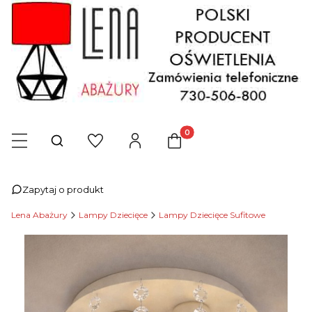
Produkty w koszyku: 0. Zob
Otwórz wyszukiwarkę
Zapytaj o produkt
Lena Abażury
Lampy Dziecięce
Lampy Dziecięce Sufitowe