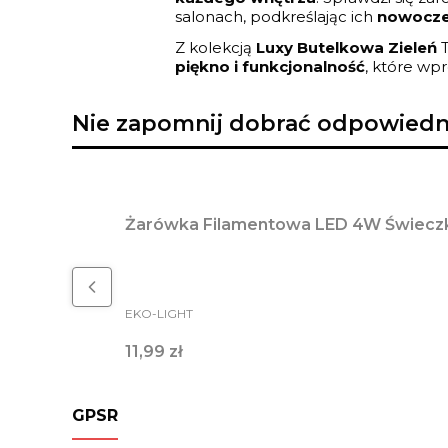
salonach, podkreślając ich
nowocze
Z kolekcją
Luxy Butelkowa Zieleń
T
piękno i funkcjonalność
, które w
Nie zapomnij dobrać odpowiedni
Żarówka Filamentowa LED 4W Świecz
PRODUCENT
EKO-LIGHT
Cena
11,99 zł
GPSR