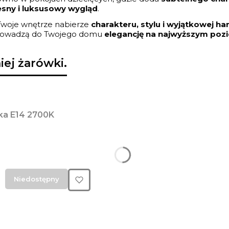
sny i luksusowy wygląd
.
woje wnętrze nabierze
charakteru, stylu i wyjątkowej ha
prowadzą do Twojego domu
elegancję na najwyższym poz
ej żarówki.
ka E14 2700K
Niedostępny