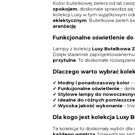
Kolor butelkowej zieleni od lat cie
spokojem
, doskonale sprawdza si
kolekcji Luxy w tym wyjątkowym od
eklektycznym
. Butelkowa zieleń ś
aranżację
.
Funkcjonalne oświetlenie do
Lampy z kolekcji
Luxy Butelkowa Z
Dzięki starannie zaprojektowanemu a
przytulne
. To doskonałe rozwiązan
Dlaczego warto wybrać kolek
✔
Modny i ponadczasowy kolor
– 
✔
Funkcjonalne oświetlenie
– deli
✔
Stylowe lampy do nowoczesny
✔
Idealne do różnych pomieszcz
✔
Wysoka jakość wykonania
– trw
Dla kogo jest kolekcja Luxy 
Ta kolekcja to doskonały wybór dla 
każdego wnętrza
. Sprawdzi się z