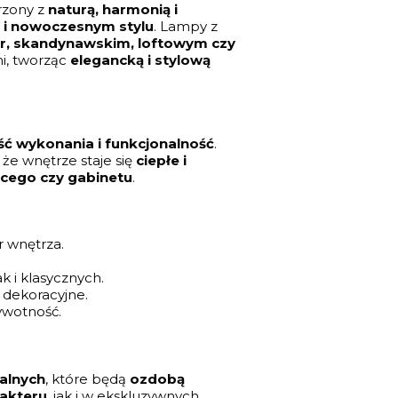
arzony z
naturą, harmonią i
k i nowoczesnym stylu
. Lampy z
r, skandynawskim, loftowym czy
mi, tworząc
elegancką i stylową
ć wykonania i funkcjonalność
.
że wnętrze staje się
ciepłe i
cięcego czy gabinetu
.
 wnętrza.
k i klasycznych.
 dekoracyjne.
ywotność.
alnych
, które będą
ozdobą
akteru
, jak i w ekskluzywnych