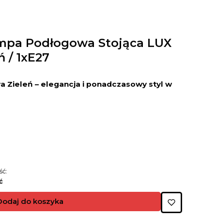
pa Podłogowa Stojąca LUX
 / 1xE27
 Zieleń – elegancja i ponadczasowy styl w
ść:
ć
Dodaj do koszyka