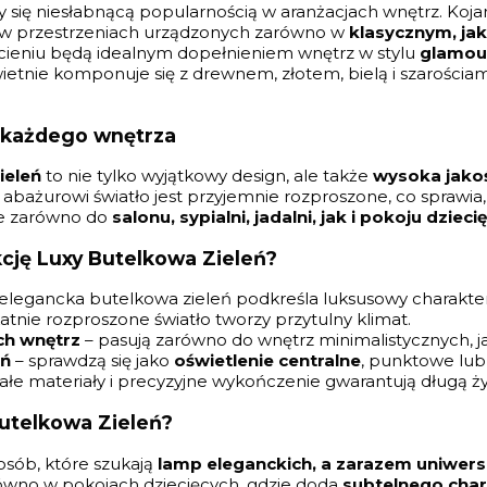
szy się niesłabnącą popularnością w aranżacjach wnętrz. Koj
ę w przestrzeniach urządzonych zarówno w
klasycznym, ja
cieniu będą idealnym dopełnieniem wnętrz w stylu
glamou
wietnie komponuje się z drewnem, złotem, bielą i szarościa
 każdego wnętrza
ieleń
to nie tylko wyjątkowy design, ale także
wysoka jakoś
bażurowi światło jest przyjemnie rozproszone, co sprawia, 
ie zarówno do
salonu, sypialni, jadalni, jak i pokoju dzie
cję Luxy Butelkowa Zieleń?
elegancka butelkowa zieleń podkreśla luksusowy charakter
katnie rozproszone światło tworzy przytulny klimat.
ch wnętrz
– pasują zarówno do wnętrz minimalistycznych, ja
eń
– sprawdzą się jako
oświetlenie centralne
, punktowe lub
ałe materiały i precyzyjne wykończenie gwarantują długą ż
Butelkowa Zieleń?
osób, które szukają
lamp eleganckich, a zarazem uniwers
arówno w pokojach dziecięcych, gdzie doda
subtelnego char