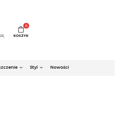
Produkty w koszyku: 0. Zobacz szczegóły
SIĘ
KOSZYK
zczenie
Styl
Nowości