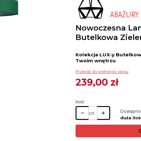
Nowoczesna Lam
Butelkowa Zieleń
Kolekcja LUX-y Butelkowa
Twoim wnętrzu
Przejdź do pełnego opisu
239,00 zł
Cena
Ilość
Dostępno
szt.
duża iloś