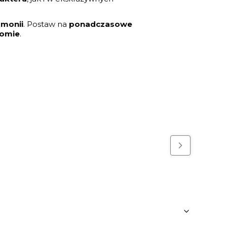
rmonii
. Postaw na
ponadczasowe
iomie
.