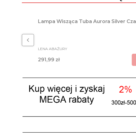
Lampa Wisząca Tuba Aurora Silver Cza
PRODUCENT
LENA ABAŻURY
Cena
291,99 zł