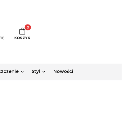
Produkty w koszyku: 0. Zobacz szczegóły
SIĘ
KOSZYK
zczenie
Styl
Nowości