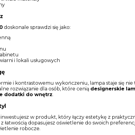
sny
z
0
doskonale sprawdzi się jako:
enną
onu
gabinetu
wiarni i lokali usługowych
gę
ormie i kontrastowemu wykończeniu, lampa staje się nie t
ne rozwiązanie dla osób, które cenią
designerskie la
ie dodatki do wnętrz
.
tyl
, inwestujesz w produkt, który łączy estetykę z praktycz
z łatwością dopasujesz oświetlenie do swoich preferencj
ietlenie robocze.