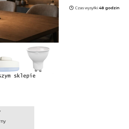
Czas wysyłki:
48 godzin
y
rny