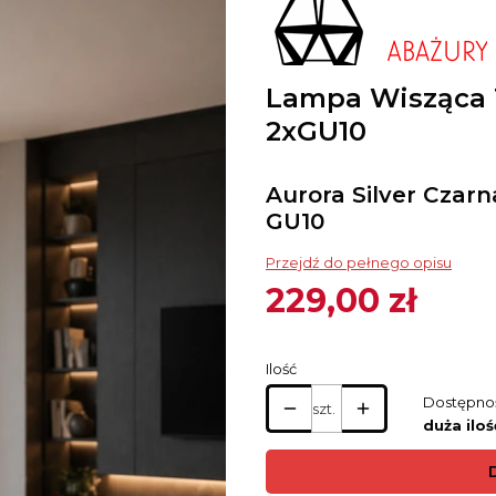
Lampa Wisząca T
2xGU10
Aurora Silver Czar
GU10
Przejdź do pełnego opisu
229,00 zł
Cena
Ilość
Dostępno
szt.
duża iloś