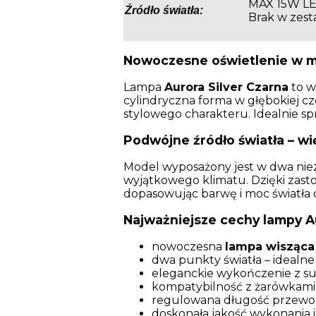
MAX 15W LE
Źródło światła:
Brak w zest
Nowoczesne oświetlenie w mi
Lampa
Aurora Silver Czarna
to w
cylindryczna forma w głębokiej c
stylowego charakteru. Idealnie sp
Podwójne źródło światła – wi
Model wyposażony jest w dwa nieza
wyjątkowego klimatu. Dzięki zas
dopasowując barwę i moc światła 
Najważniejsze cechy lampy Au
nowoczesna
lampa wisząca
dwa punkty światła – idealne
eleganckie wykończenie z s
kompatybilność z żarówkam
regulowana długość przewo
doskonała jakość wykonania i