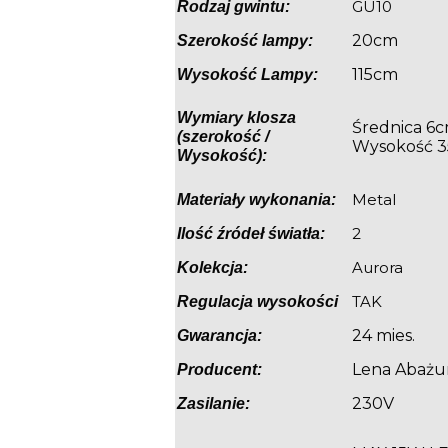
GU10
Rodzaj gwintu:
20cm
Szerokość lampy:
115cm
Wysokość Lampy:
Wymiary klosza
Średnica 6
(szerokość /
Wysokość 
Wysokość):
Metal
Materiały wykonania:
2
Ilość źródeł światła:
Aurora
Kolekcja:
TAK
Regulacja wysokości
24 mies.
Gwarancja:
Lena Abażu
Producent:
230V
Zasilanie: