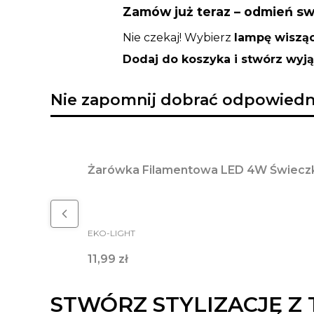
Zamów już teraz – odmień s
Nie czekaj! Wybierz
lampę wisząc
Dodaj do koszyka i stwórz wyj
Nie zapomnij dobrać odpowiedni
Żarówka Filamentowa LED 4W Świecz
PRODUCENT
EKO-LIGHT
Cena
11,99 zł
STWÓRZ STYLIZACJĘ Z 