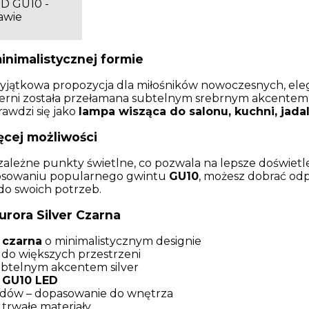
D GU10 -
awie
nimalistycznej formie
yjątkowa propozycja dla miłośników nowoczesnych, eleg
zerni została przełamana subtelnym srebrnym akcentem, 
rawdzi się jako
lampa wisząca do salonu, kuchni, jad
ęcej możliwości
leżne punkty świetlne, co pozwala na lepsze doświetlen
tosowaniu popularnego gwintu
GU10
, możesz dobrać od
do swoich potrzeb.
rora Silver Czarna
 czarna
o minimalistycznym designie
 do większych przestrzeni
ubtelnym akcentem silver
i
GU10 LED
dów – dopasowanie do wnętrza
 trwałe materiały