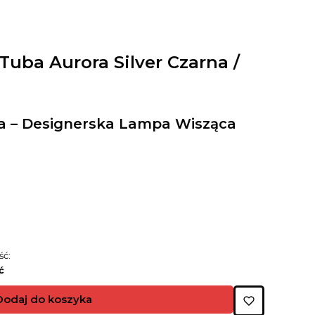
uba Aurora Silver Czarna /
na – Designerska Lampa Wisząca
ść:
ć
Dodaj do koszyka