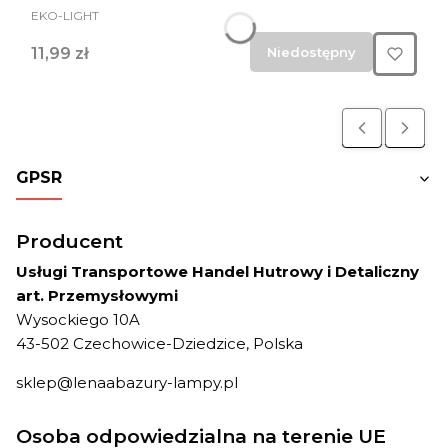
PRODUCENT
EKO-LIGHT
Cena
11,99 zł
Niedostępny
GPSR
Producent
Usługi Transportowe Handel Hutrowy i Detaliczny
art. Przemysłowymi
Wysockiego 10A
43-502 Czechowice-Dziedzice, Polska
sklep@lenaabazury-lampy.pl
Osoba odpowiedzialna na terenie UE