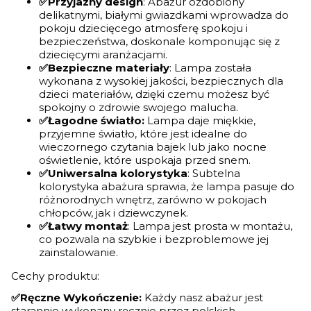
✅Przyjazny design
: Abażur ozdobiony
delikatnymi, białymi gwiazdkami wprowadza do
pokoju dziecięcego atmosferę spokoju i
bezpieczeństwa, doskonale komponując się z
dziecięcymi aranżacjami.
✅Bezpieczne materiały
: Lampa została
wykonana z wysokiej jakości, bezpiecznych dla
dzieci materiałów, dzięki czemu możesz być
spokojny o zdrowie swojego malucha.
✅Łagodne światło:
Lampa daje miękkie,
przyjemne światło, które jest idealne do
wieczornego czytania bajek lub jako nocne
oświetlenie, które uspokaja przed snem.
✅Uniwersalna kolorystyka
: Subtelna
kolorystyka abażura sprawia, że lampa pasuje do
różnorodnych wnętrz, zarówno w pokojach
chłopców, jak i dziewczynek.
✅Łatwy montaż
: Lampa jest prosta w montażu,
co pozwala na szybkie i bezproblemowe jej
zainstalowanie.
Cechy produktu:
✅Ręczne Wykończenie:
Każdy nasz abażur jest
starannie wykonany ręcznie przez polskich