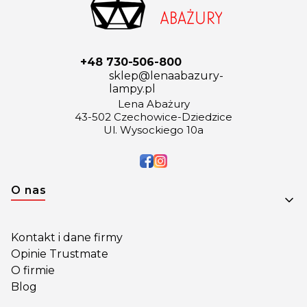
+48 730-506-800
sklep@lenaabazury-
lampy.pl
Lena Abażury
43-502 Czechowice-Dziedzice
Ul. Wysockiego 10a
Linki w stopce
O nas
Kontakt i dane firmy
Opinie Trustmate
O firmie
Blog