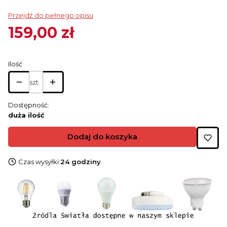
Przejdź do pełnego opisu
159,00 zł
Cena
Ilość
szt.
Dostępność:
duża ilość
Dodaj do koszyka
Czas wysyłki:
24 godziny