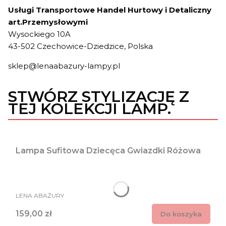
Usługi Transportowe Handel Hurtowy i Detaliczny
art.Przemysłowymi
Wysockiego 10A
43-502 Czechowice-Dziedzice, Polska
sklep@lenaabazury-lampy.pl
STWÓRZ STYLIZACJĘ Z
TEJ KOLEKCJI LAMP.
Lampa Sufitowa Dziecęca Gwiazdki Różowa
PRODUCENT
LENA ABAŻURY
Cena
159,00 zł
Do koszyka