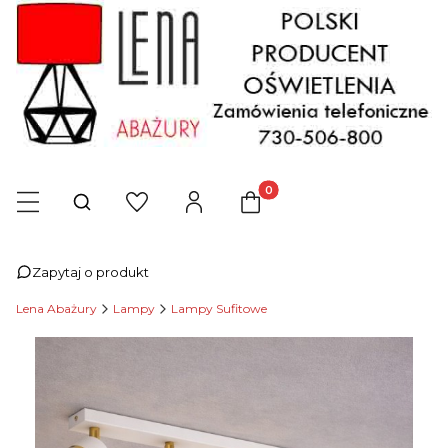
Produkty w koszyku: 0. Zob
Otwórz wyszukiwarkę
Zapytaj o produkt
Lena Abażury
Lampy
Lampy Sufitowe