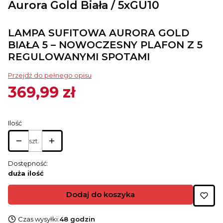
Aurora Gold Biała / 5xGU10
LAMPA SUFITOWA AURORA GOLD
BIAŁA 5 – NOWOCZESNY PLAFON Z 5
REGULOWANYMI SPOTAMI
Przejdź do pełnego opisu
369,99 zł
Cena
Ilość
szt.
Dostępność:
duża ilość
Dodaj do koszyka
Czas wysyłki:
48 godzin