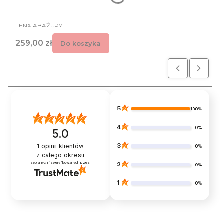
PRODUCENT
LENA ABAŻURY
Cena
259,00 zł
Do koszyka
5
100%
4
0%
5.0
3
1
opinii klientów
0%
z całego okresu
zebranych i zweryfikowanych przez
2
0%
1
0%