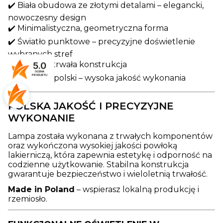
✔️ Biała obudowa ze złotymi detalami – elegancki,
nowoczesny design
✔️ Minimalistyczna, geometryczna forma
✔️ Światło punktowe – precyzyjne doświetlenie
wybranych stref
✔️ Solidna i trwała konstrukcja
5.0
OCENA
✔️ Produkt polski – wysoka jakość wykonania
PRODUKTU
POLSKA JAKOŚĆ I PRECYZYJNE
WYKONANIE
Lampa została wykonana z trwałych komponentów
oraz wykończona wysokiej jakości powłoką
lakierniczą, która zapewnia estetykę i odporność na
codzienne użytkowanie. Stabilna konstrukcja
gwarantuje bezpieczeństwo i wieloletnią trwałość.
Made in Poland
– wspierasz lokalną produkcję i
rzemiosło.