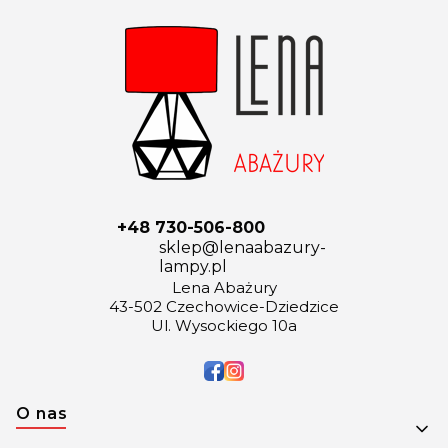
+48 730-506-800
sklep@lenaabazury-
lampy.pl
Lena Abażury
43-502 Czechowice-Dziedzice
Ul. Wysockiego 10a
Linki w stopce
O nas