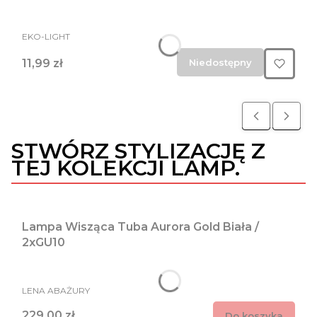
PRODUCENT
EKO-LIGHT
Cena
11,99 zł
Niedostępny
STWÓRZ STYLIZACJĘ Z
TEJ KOLEKCJI LAMP.
Lampa Wisząca Tuba Aurora Gold Biała /
2xGU10
PRODUCENT
LENA ABAŻURY
Cena
229,00 zł
Do koszyka