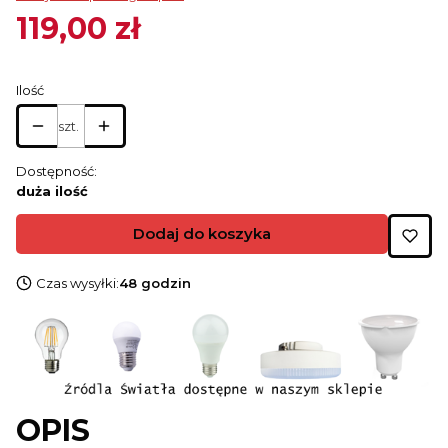
119,00 zł
Cena
Ilość
szt.
Dostępność:
duża ilość
Dodaj do koszyka
Czas wysyłki:
48 godzin
OPIS