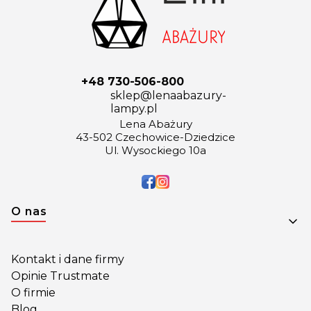
+48 730-506-800
sklep@lenaabazury-
lampy.pl
Lena Abażury
43-502 Czechowice-Dziedzice
Ul. Wysockiego 10a
Linki w stopce
O nas
Kontakt i dane firmy
Opinie Trustmate
O firmie
Blog