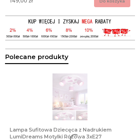
Cena
149,00 zł
Do koszyka
Polecane produkty
Lampa Sufitowa Dziecęca z Nadrukiem
LumiDreams Motylki Różowa 3xE27