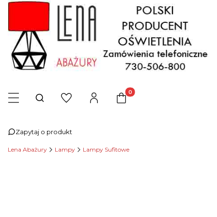
Produkty w koszyku: 0. Zob
Otwórz wyszukiwarkę
Zapytaj o produkt
Lena Abażury
Lampy
Lampy Sufitowe