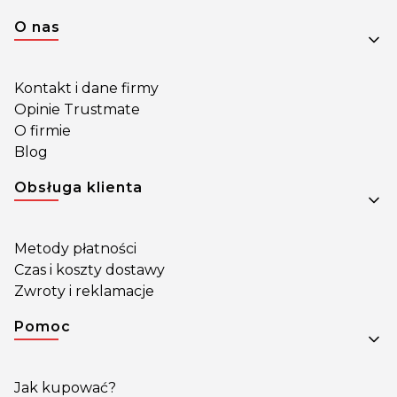
Linki w stopce
O nas
Kontakt i dane firmy
Opinie Trustmate
O firmie
Blog
Obsługa klienta
Metody płatności
Czas i koszty dostawy
Zwroty i reklamacje
Pomoc
Jak kupować?