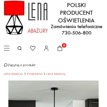
Produkty w koszyku: 0. Zob
Otwórz wyszukiwarkę
Zapytaj o produkt
Lena Abażury
Producenci
Lena Abażury