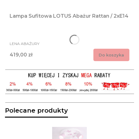
Lampa Sufitowa LOTUS Abażur Rattan / 2xE14
PRODUCENT
LENA ABAŻURY
Cena
419,00 zł
Do koszyka
Polecane produkty