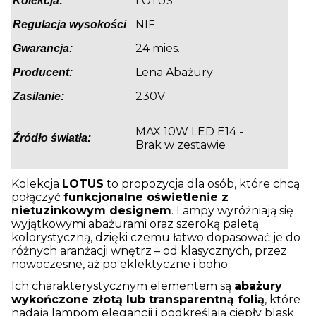
LOTUS
Kolekcja:
NIE
Regulacja wysokości
24 mies.
Gwarancja:
Lena Abażury
Producent:
230V
Zasilanie:
MAX 10W LED E14 -
Źródło światła:
Brak w zestawie
Kolekcja
LOTUS
to propozycja dla osób, które chcą
połączyć
funkcjonalne oświetlenie z
nietuzinkowym designem
. Lampy wyróżniają się
wyjątkowymi abażurami oraz szeroką paletą
kolorystyczną, dzięki czemu łatwo dopasować je do
różnych aranżacji wnętrz – od klasycznych, przez
nowoczesne, aż po eklektyczne i boho.
Ich charakterystycznym elementem są
abażury
wykończone złotą lub transparentną folią
, które
nadają lampom elegancji i podkreślają ciepły blask