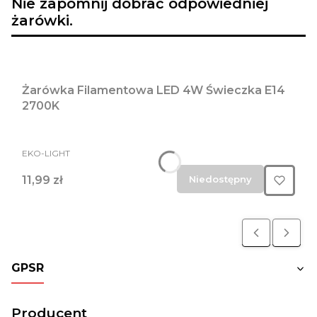
Nie zapomnij dobrać odpowiedniej
żarówki.
Żarówka Filamentowa LED 4W Świeczka E14
2700K
PRODUCENT
EKO-LIGHT
Cena
11,99 zł
Niedostępny
GPSR
Producent