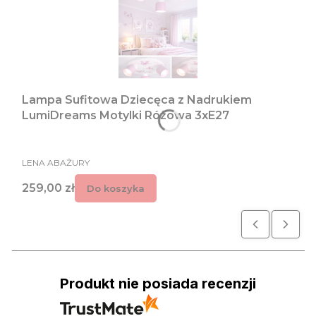
Lampa Sufitowa Dziecęca z Nadrukiem
LumiDreams Motylki Różowa 3xE27
PRODUCENT
LENA ABAŻURY
Cena
259,00 zł
Do koszyka
Produkt nie posiada recenzji