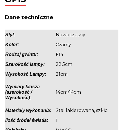
Dane techniczne
Nowoczesny
Styl:
Czarny
Kolor:
E14
Rodzaj gwintu:
22,5cm
Szerokość lampy:
21cm
Wysokość Lampy:
Wymiary klosza
14cm/14cm
(szerokość /
Wysokość):
Stal lakierowana, szkło
Materiały wykonania:
1
Ilość źródeł światła: