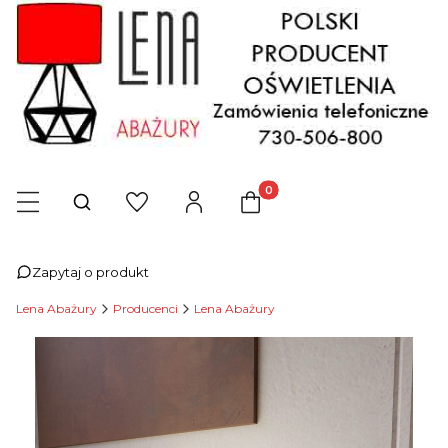
Produkty w koszyku: 0. Zob
Otwórz wyszukiwarkę
Zapytaj o produkt
Lena Abażury
Producenci
Lena Abażury