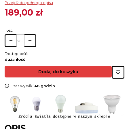
Przejdź do pełnego opisu
189,00 zł
Cena
Ilość
szt.
Dostępność:
duża ilość
Dodaj do koszyka
Czas wysyłki:
48 godzin
OPIS