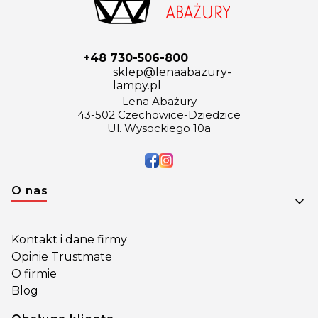
+48 730-506-800
sklep@lenaabazury-
lampy.pl
Lena Abażury
43-502 Czechowice-Dziedzice
Ul. Wysockiego 10a
Linki w stopce
O nas
Kontakt i dane firmy
Opinie Trustmate
O firmie
Blog