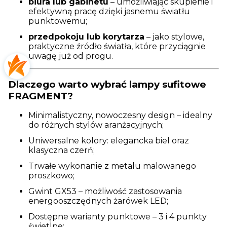
biura lub gabinetu
– umożliwiając skupienie i
efektywną pracę dzięki jasnemu światłu
punktowemu;
przedpokoju lub korytarza
– jako stylowe,
praktyczne źródło światła, które przyciągnie
uwagę już od progu.
Dlaczego warto wybrać lampy sufitowe
FRAGMENT?
Minimalistyczny, nowoczesny design – idealny
do różnych stylów aranżacyjnych;
Uniwersalne kolory: elegancka biel oraz
klasyczna czerń;
Trwałe wykonanie z metalu malowanego
proszkowo;
Gwint GX53 – możliwość zastosowania
energooszczędnych żarówek LED;
Dostępne warianty punktowe – 3 i 4 punkty
świetlne;