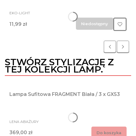
PRODUCENT
EKO-LIGHT
Cena
11,99 zł
Niedostępny
STWÓRZ STYLIZACJĘ Z
TEJ KOLEKCJI LAMP.
Lampa Sufitowa FRAGMENT Biała / 3 x GX53
PRODUCENT
LENA ABAŻURY
Cena
369,00 zł
Do koszyka