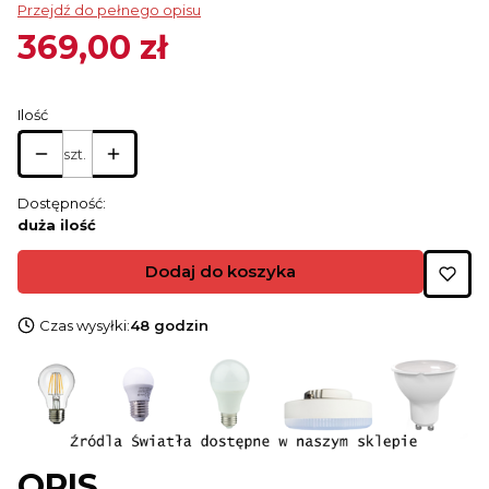
Przejdź do pełnego opisu
369,00 zł
Cena
Ilość
szt.
Dostępność:
duża ilość
Dodaj do koszyka
Czas wysyłki:
48 godzin
OPIS