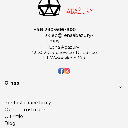
+48 730-506-800
sklep@lenaabazury-
lampy.pl
Lena Abażury
43-502 Czechowice-Dziedzice
Ul. Wysockiego 10a
Linki w stopce
O nas
Kontakt i dane firmy
Opinie Trustmate
O firmie
Blog