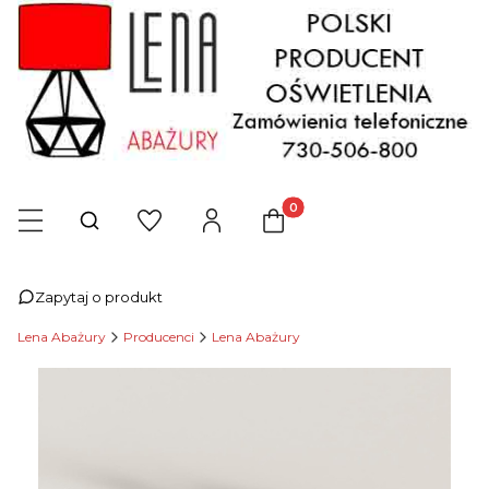
Produkty w koszyku: 0. Zob
Otwórz wyszukiwarkę
Zapytaj o produkt
Lena Abażury
Producenci
Lena Abażury