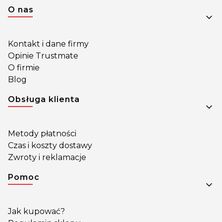
Linki w stopce
O nas
Kontakt i dane firmy
Opinie Trustmate
O firmie
Blog
Obsługa klienta
Metody płatności
Czas i koszty dostawy
Zwroty i reklamacje
Pomoc
Jak kupować?