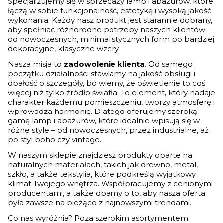
Specjalizujemy się w sprzedaży lamp i abażurów, które
łączą w sobie funkcjonalność, estetykę i wysoką jakość
wykonania. Każdy nasz produkt jest starannie dobrany,
aby spełniać różnorodne potrzeby naszych klientów –
od nowoczesnych, minimalistycznych form po bardziej
dekoracyjne, klasyczne wzory.
Nasza misja to
zadowolenie klienta
. Od samego
początku działalności stawiamy na jakość obsługi i
dbałość o szczegóły, bo wiemy, że oświetlenie to coś
więcej niż tylko źródło światła. To element, który nadaje
charakter każdemu pomieszczeniu, tworzy atmosferę i
wprowadza harmonię. Dlatego oferujemy szeroką
gamę lamp i abażurów, które idealnie wpisują się w
różne style – od nowoczesnych, przez industrialne, aż
po styl boho czy vintage.
W naszym sklepie znajdziesz produkty oparte na
naturalnych materiałach, takich jak drewno, metal,
szkło, a także tekstylia, które podkreślą wyjątkowy
klimat Twojego wnętrza. Współpracujemy z cenionymi
producentami, a także dbamy o to, aby nasza oferta
była zawsze na bieżąco z najnowszymi trendami.
Co nas wyróżnia? Poza szerokim asortymentem