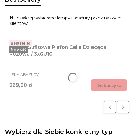
Najczęściej wybierane lampy i abażury przez naszych
klientów
Bestseller
Lampa Sufitowa Plafon Celia Dziecęca
Nowość
Różowa / 3xGU10
PRODUCENT
LENA ABAŻURY
Cena
269,00 zł
Do koszyka
Wybierz dla Siebie konkretny typ