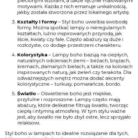
plecionymi wzorami, a także ręcznie malowanymi
motywami. Każda z nich emanuje unikalnością,
jakby została stworzona przez lokalnego artystę.
Kształty i formy
– Styl boho uwielbia swobodę
formy. Można spotkać lampy o nieregularnych
kształtach, luźno inspirowanych przyrodą, jak
liście, kwiaty czy fale. Często abażury są duże i
rozłożyste, co dodaje przestrzeni charakteru.
Kolorystyka
– Lampy boho bazują na ciepłych,
naturalnych odcieniach ziemi – beżach, brązach,
kremach, złamanych bielach, a także na kolorach
inspirowanych naturą, jak zieleń czy terakota. Dla
odważniejszych wnętrz można dodać akcenty
kolorystyczne – turkusy, pomarańcze, bordo.
Światło
– Oświetlenie boho jest miękkie,
przytulne i rozproszone. Lampy często mają
abażury, które delikatnie filtrują światło, tworząc
ciepłą i intymną atmosferę. W tym stylu ważne
jest, aby światło nie było zbyt ostre, lecz sprzyjało
relaksowi.
Styl boho w lampach to idealne rozwiązanie dla tych,