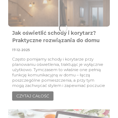
Jak oświetlić schody i korytarz?
Praktyczne rozwiązania do domu
17-12-2025
Często pomijamy schody i korytarze przy
planowaniu oświetlenia, traktując je wyłącznie
użytkowo. Tymczasem to właśnie one pełnią
funkcję komunikacyjną w domu – łączą
poszczególne pomieszczenia, a przy tym
mogą zachwycać stylem i zapewniać poczucie
bezpieczeństwa. Dobrze dobrane światło w
CZYTAJ CAŁOŚĆ
korytarzu i na schodach nie tylko ułatwia
poruszanie się po zmroku, ale też podkreśla
charakter wnętrza. Jak zatem rozplanować
oświetlenie ciągów komunikacyjnych, by było
funkcjonalne, estetyczne i energooszczędne?