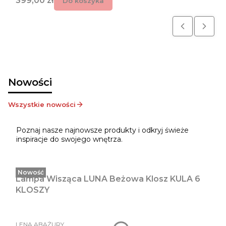
399,00 zł
Do koszyka
Nowości
Wszystkie nowości
Poznaj nasze najnowsze produkty i odkryj świeże
inspiracje do swojego wnętrza.
Nowość
Lampa Wisząca LUNA Beżowa Klosz KULA 6
KLOSZY
PRODUCENT
LENA ABAŻURY