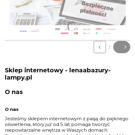
Podpowiadamy!
Naciśnij Enter lub spację, aby otworzyć stronę.
Naciśnij Enter lub spację, aby otworzyć stronę.
/
Slajd
z
Sklep internetowy - lenaabazury-
lampy.pl
O nas
O nas
Jesteśmy sklepem internetowym z pasją do pięknego
oświetlenia, który już od 5 lat pomaga tworzyć
niepowtarzalne wnętrza w Waszych domach.