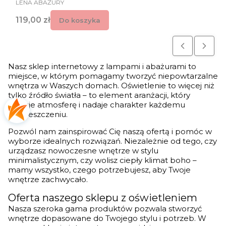
PRODUCENT
LENA ABAŻURY
Cena
119,00 zł
Do koszyka
Nasz sklep internetowy z lampami i abażurami to
miejsce, w którym pomagamy tworzyć niepowtarzalne
wnętrza w Waszych domach. Oświetlenie to więcej niż
tylko źródło światła – to element aranżacji, który
buduje atmosferę i nadaje charakter każdemu
pomieszczeniu.
Pozwól nam zainspirować Cię naszą ofertą i pomóc w
wyborze idealnych rozwiązań. Niezależnie od tego, czy
urządzasz nowoczesne wnętrze w stylu
minimalistycznym, czy wolisz ciepły klimat boho –
mamy wszystko, czego potrzebujesz, aby Twoje
wnętrze zachwycało.
Oferta naszego sklepu z oświetleniem
Nasza szeroka gama produktów pozwala stworzyć
wnętrze dopasowane do Twojego stylu i potrzeb. W